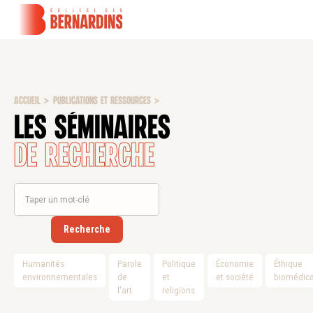
ACCUEIL
>
PUBLICATIONS ET RESSOURCES
>
Les séminaires
de recherche
Humanités
Parole
Politique
Économie
Éthique
environnementales
de
et
et société
biomédica
l'art
religions