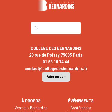
Comprendre les mutations de la filiation en notre temps.
Il est impossible d’imaginer notre monde sans filiation.
Dans l’espèce humaine, un enfant est en effet un fils ou
une fille et pas seulement une progéniture. La filiation est
ainsi une condition profondément culturelle, nécessitant
un encadrement juridique, institutionnel, et plus largement
COLLÈGE DES BERNARDINS
symbolique. Le nouveau venu dans le monde est ainsi
20 rue de Poissy 75005 Paris
dans un état de dépendance vitale, mais aussi de
01 53 10 74 44
dépendance législative, et de parole. Le petit humain nait
contact@collegedesbernardins.fr
ainsi en dette de parole. La filiation « institue » le sujet, et
Faire un don
l’introduit au fait collectif.
Ce colloque vient en conclusion d’un séminaire de
recherche du département Sociétés Humaines et
À PROPOS
ÉVÉNEMENTS
Responsabilité Educative du Collège des Bernardins,
Venir aux Bernardins
Conférences