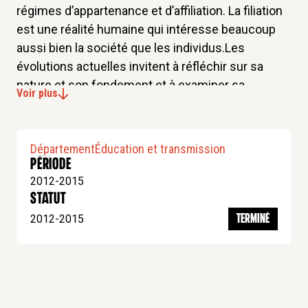
régimes d’appartenance et d’affiliation. La filiation
est une réalité humaine qui intéresse beaucoup
aussi bien la société que les individus.Les
évolutions actuelles invitent à réfléchir sur sa
nature et son fondement et à examiner sa
Voir plus
signification et sa valeur, dans sa relation avec la
notion plus extensive d’appartenance et
d’affiliation. Ce séminaire est co-dirigé par
Département
Éducation et transmission
Jacques Arènes, psychanalyste et Richard
Période
Escudier, théologien. Le thème de la filiation et de
2012-2015
l’affiliation est traité dans une approche
statut
pluridisciplinaire qui mobilise le droit, les sciences
2012-2015
TERMINÉ
humaines, la philosophie, la théologie.
Contact du séminaire :
recherche.education@collegedesbernardins.fr