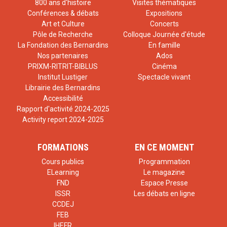
consacré au thème de la filiation et de l‘affiliation, tentant
800 ans d'histoire
Visites thématiques
Conférences & débats
Expositions
d’articuler, dans une perspective interdisciplinaire
Art et Culture
Concerts
(anthropologie, droit, philosophie, psychologie, sociologie,
Pôle de Recherche
Colloque Journée d'étude
La Fondation des Bernardins
En famille
théologie), les dimensions horizontale (affiliation) et
Nos partenaires
Ados
PRIXM-RITRIT-BIBLUS
Cinéma
verticale (filiation) du lien. La dernière année du séminaire
Institut Lustiger
Spectacle vivant
fut consacrée à l’étude du rapport du sujet contemporain
Librairie des Bernardins
Accessibilité
avec le fait institutionnel. Ce colloque examinera en
Rapport d'activité 2024-2025
particulier les questions contemporaines en relation avec
Activity report 2024-2025
l’institution de la filiation. Les dimensions à priori des
FORMATIONS
EN CE MOMENT
formes du lien, massivement présentes dans les
Cours publics
Programmation
sociétés traditionnelles, sont progressivement
ELearning
Le magazine
remplacées par une recomposition mouvante où les
FND
Espace Presse
ISSR
Les débats en ligne
formes du lien sont perpétuellement en voie de
CCDEJ
formalisation et d’institutionnalisation.
FEB
IHEFR