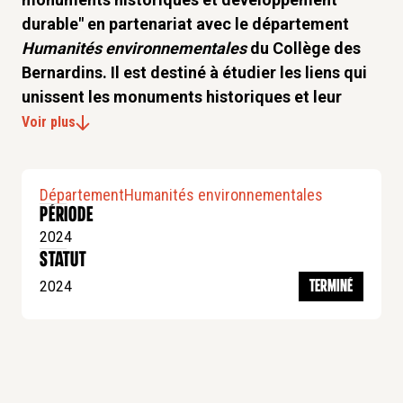
durable" en partenariat avec le département
Humanités environnementales
du Collège des
Bernardins. Il est destiné à étudier les liens qui
unissent les monuments historiques et leur
environnement dans le cadre de la prise de
Voir plus
conscience générale des enjeux et défis du
développement durable et de la défense de la
biodiversité.
Département
Humanités environnementales
Période
2024
statut
Cet "Observatoire monuments historiques et
2024
TERMINÉ
développement durable" se tient sous l’égide du
professeur
Grégory Quenet
, historien de
l’environnement, Université Paris Saclay et co-
directeur du département
Humanités
environnementales
du Collège des Bernardins. Le