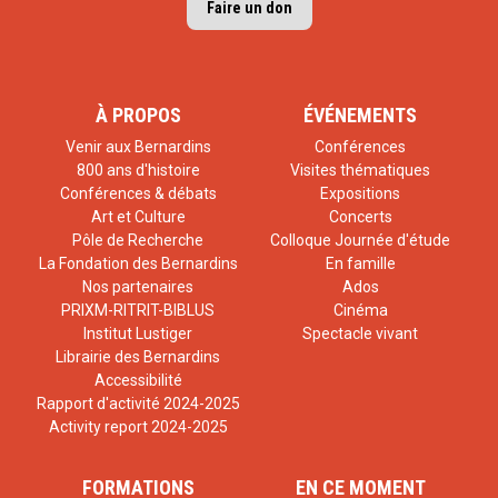
Faire un don
générations futures de protéger l’environnement
et d’agir pour le développement durable. Dès 2011,
l’association publie pour ses adhérents (environ 3
À PROPOS
ÉVÉNEMENTS
000 propriétaires gestionnaires en 2024), le guide
Les monuments historiques privés et le
Venir aux Bernardins
Conférences
800 ans d'histoire
Visites thématiques
développement durable
. Par ailleurs, depuis 2016,
Conférences & débats
Expositions
la Demeure Historique bénéfice de l’agrément
Art et Culture
Concerts
national des associations de protection de
Pôle de Recherche
Colloque Journée d'étude
La Fondation des Bernardins
En famille
l’environnement.
Nos partenaires
Ados
PRIXM-RITRIT-BIBLUS
Cinéma
Institut Lustiger
Spectacle vivant
Librairie des Bernardins
Accessibilité
Rapport d'activité 2024-2025
Activity report 2024-2025
FORMATIONS
EN CE MOMENT