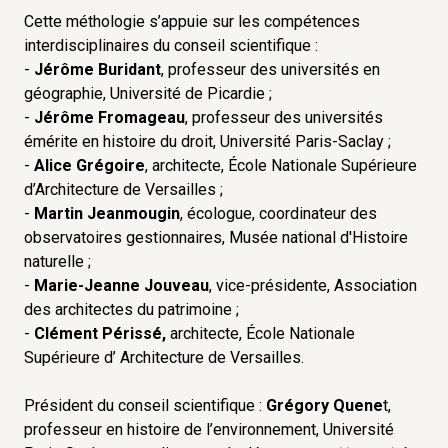
Cette méthologie s’appuie sur les compétences
Une méthodologie scientifique au service du
interdisciplinaires du conseil scientifique :
développement durable
-
Jérôme Buridant
, professeur des universités en
géographie, Université de Picardie ;
L’ambition de l’ "Observatoire monuments
-
Jérôme Fromageau
, professeur des universités
historiques et développement durable" est de
émérite en histoire du droit, Université Paris-Saclay ;
bâtir une méthodologie rigoureuse et scientifique
-
Alice Grégoire
, architecte, École Nationale Supérieure
capable de se décliner en indicateurs qui
d’Architecture de Versailles ;
mesurent cet apport à la préservation du vivant
-
Martin Jeanmougin
, écologue, coordinateur des
afin de le renforcer et de fixer des objectifs aux
observatoires gestionnaires, Musée national d'Histoire
naturelle ;
propriétaires-gestionnaires.
-
Marie-Jeanne Jouveau
, vice-présidente, Association
Originalité de l’approche
des architectes du patrimoine ;
-
Clément Périssé,
architecte, École Nationale
Une telle approche n’existe pas encore car
Supérieure d’ Architecture de Versailles.
patrimoine culturel et patrimoine naturel ont été
séparés par le grand partage entre nature et
Président du conseil scientifique :
Grégory Quene
t,
culture. Or, avant la déconnexion permise par les
professeur en histoire de l’environnement, Université