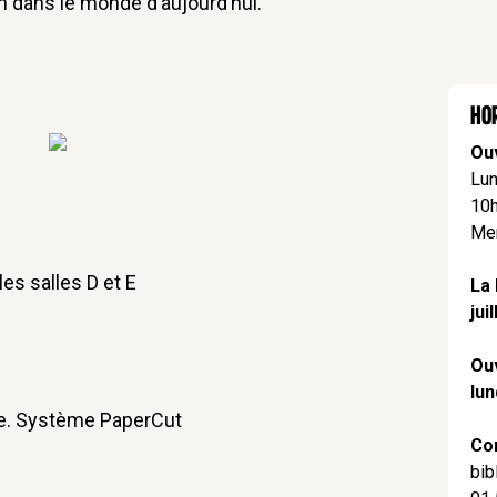
n dans le monde d’aujourd’hui.
Hor
Ou
Lun
10h
Mer
les salles D et E
La 
jui
Ouv
lun
te. Système PaperCut
Co
bib