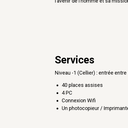
l’avenir de l’homme et sa missio
Services
Niveau -1 (Cellier) : entrée entre 
40 places assises
4 PC
Connexion Wifi
Un photocopieur / Impriman