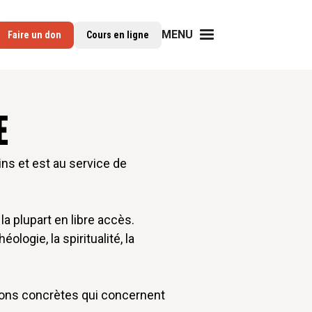
MENU
Faire un don
Cours en ligne
E
ns et est au service de
a plupart en libre accès.
logie, la spiritualité, la
stions concrètes qui concernent