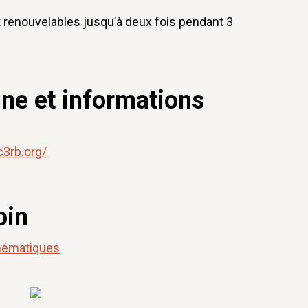
enouvelables jusqu’à deux fois pendant 3
gne et informations
c3rb.org/
oin
thématiques