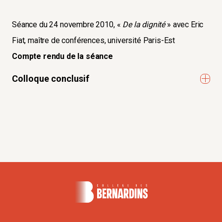
Séance du 24 novembre 2010, «
De la dignité
» avec Eric
Fiat, maître de conférences, université Paris-Est
Compte rendu de la séance
Colloque conclusif
COLLOQUE CONCLUSIF DU SÉMINAIRE : VIE NORMALE,
VIE PARFAITE, VIE HANDICAPÉE, DES 29, 30 ET 31 MARS
2012
Colloque
Handicap, handicaps ? Vie normale, vie
parfaite, vie handicapée
- Les 29, 30 et 31 mars 2012.
Ce colloque vient conclure un travail de recherche de deux
années en partenariat avec : l’université Paris-Est Marne-
la-Vallée et la Fédération des Établissements