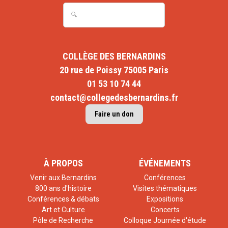
Hospitaliers et d’Aide à la Personne (FEHAP).
Le handicap interroge la société, il dérange la normalité, il
nous questionne. Bien des réponses actuelles sont
COLLÈGE DES BERNARDINS
20 rue de Poissy 75005 Paris
ambivalentes : une société solidaire mais aussi
01 53 10 74 44
individualiste, une médecine réparatrice mais aussi
contact@collegedesbernardins.fr
créatrice de handicaps, préventive mais aussi sélective,
Faire un don
un idéal d’égalité mais aussi de maîtrise. Tout être humain
n’est-il pas vulnérable ? Comment dès lors le nécessaire
accompagnement de la personne handicapée peut-il
À PROPOS
ÉVÉNEMENTS
réellement respecter sa liberté?
Venir aux Bernardins
Conférences
800 ans d'histoire
Visites thématiques
Conférences & débats
Expositions
Art et Culture
Concerts
Pôle de Recherche
Colloque Journée d'étude