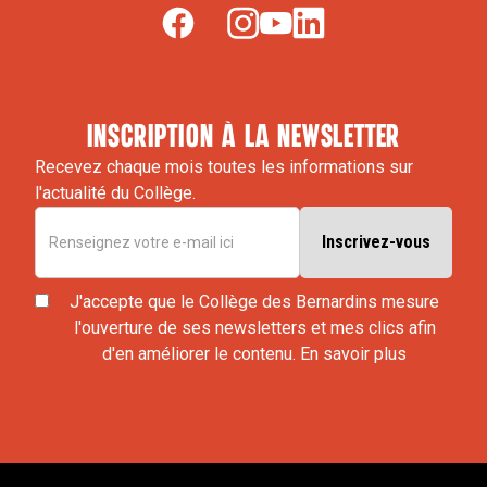
Intervenants :
Henri-Jacques Stiker, directeur de recherche,
université Paris VII
Bernard Ennuyer, sociologue
inscription à la newsletter
Anne-Laure Boch, neurochirurgienne, Groupe
Recevez chaque mois toutes les informations sur
l'actualité du Collège.
hospitalier Pitié-Salpêtrière-Charles Foix
Danielle Moyse, chercheuse associée IRIS, INSERM,
CNRS, EHESS
Pascal Jacob, président de l’Association Handidactic
J'accepte que le Collège des Bernardins mesure
l'ouverture de ses newsletters et mes clics afin
I=MC2
d'en améliorer le contenu.
En savoir plus
Marcel Viallard, médecin PH, Groupe hospitalier
Necker- Enfants Malades et université Paris V
Frédérique Cottrel, médecin PH, Groupe hospitalier
Pitié-Salpêtrière-Charles Foix