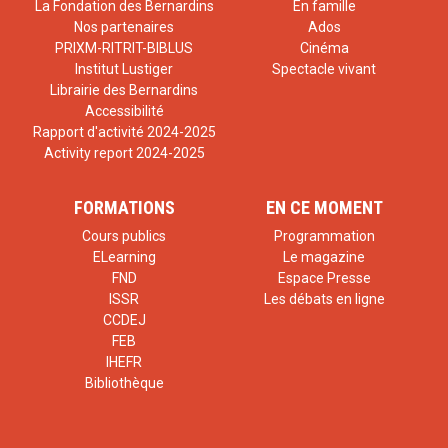
La Fondation des Bernardins
En famille
Nos partenaires
Ados
PRIXM-RITRIT-BIBLUS
Cinéma
Institut Lustiger
Spectacle vivant
Librairie des Bernardins
Accessibilité
Ce colloque-formation veut honorer la complexité de la
Rapport d'activité 2024-2025
question du handicap et esquisser un autre chemin visant
Activity report 2024-2025
à inclure pleinement la personne handicapée en tant
FORMATIONS
EN CE MOMENT
qu’elle est un « modèle » de situation de dépendance ou
Cours publics
Programmation
de vulnérabilité qui concerne tout le monde, dans l’espoir
ELearning
Le magazine
d’aider chacun à trouver sa juste place dans une société
FND
Espace Presse
ISSR
Les débats en ligne
plus humaine.
CCDEJ
Le colloque a été introduit par une conférence de Julia
FEB
IHEFR
Kristeva, philosophe, écrivain et psychanalyste, auteure
Bibliothèque
avec Jean Vanier de
Leur regard perce nos ombres
,
Fayard, 2001.