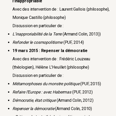
l’inappropriable
Penser une voie alternative, tel est l’enjeu de cette
Avec des intervention de : Laurent Gallois (philosophe),
large investigation philosophique.
Monique Castillo (philosophe)
Tel sera donc l’objet du séminaire, dont chacune
Discussion en particulier de :
des séances sera consacrée à un des aspects de
L’inapproriabilité de la Terre
(Armand Colin, 2013))
cette œuvre. Y interviendront un(e) théologien(ne)
Refonder le cosmopolitisme
(PUF, 2014)
et un(e) philosophe en vue de discuter certains
19 mars 2015 : Repenser la démocratie
des livres publiés par l’auteur en sa présence.
Avec des intervention de : Frédéric Louzeau
(théologien), Hélène L’Heuillet (philosophe)
Discussion en particulier de :
Métamorphoses du monstre politique
(PUF, 2015)
Refaire l’Europe : avec Habermas
(PUF, 2012)
Démocratie, état critique
(Armand Colin, 2012)
Repenser la démocratie
(Armand Colin, 2010)