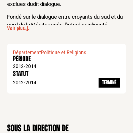
exclues dudit dialogue.
Fondé sur le dialogue entre croyants du sud et du
nord de la Méditerranée, l’interdisciplinarité
Voir plus
universitaire et la rencontre de chercheurs et de
praticiens issus des deux rives, ce cycle du
séminaire dialogue méditerranéen sur la
Département
Politique et Religions
modernité et la pensée religieuse vise
Période
l’appréhension et la compréhension des échanges
2012-2014
et des liens entre le christianisme et l’islam sous
statut
les angles anthropologique, politique, historique,
2012-2014
TERMINÉ
philosophique, sociologique et théologique.
sous la direction de