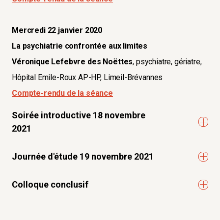
Mercredi 22 janvier 2020
La psychiatrie confrontée aux limites
Véronique Lefebvre des Noëttes
, psychiatre, gériatre,
Hôpital Emile-Roux AP-HP, Limeil-Brévannes
Compte-rendu de la séance
Soirée introductive 18 novembre
2021
CE QUE LA PANDÉMIE NOUS A APPRIS
Journée d'étude 19 novembre 2021
Nos sociétés sont marquées par un effacement des
LA MÉDECINE CONFRONTÉE AUX LIMITES
limites. Les situations humaines limites en médecine
Colloque conclusif
Nos sociétés sont marquées par un effacement des
révèlent-elles les limites de notre humanité ?
COLLOQUE CONCLUSIF : LA MÉDECINE CONFRONTÉE
limites. Les situations humaines limites en médecine
Cette table ronde introduit le colloque
La médecine