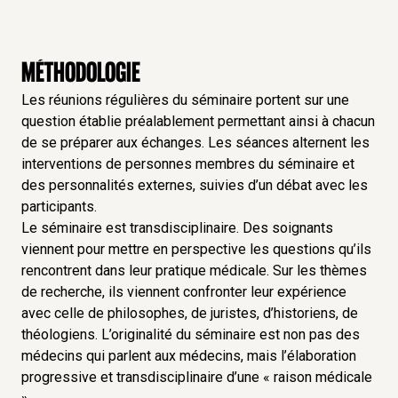
des situations dont la complexité épouse celle du
cœur humain. C’est alors vers le juge que l’on se
tourne, voire vers l’autorité politique. Certes, le
Méthodologie
juge qui est tenu de répondre, tranche le litige qui
lui est soumis. A-t-il pacifié pour autant ? Surtout à
Les réunions régulières du séminaire portent sur une
question établie préalablement permettant ainsi à chacun
l’aide d’un droit parfois devenu apparat technique
de se préparer aux échanges. Les séances alternent les
au fondement anthropologique incertain. Quant au
interventions de personnes membres du séminaire et
politique, peut-il et doit-il exercer son autorité sur
des personnalités externes, suivies d’un débat avec les
tout, jusqu’à détenir les clés de la vie et de la mort
participants.
? Est-il également habilité à infléchir le droit en
Le séminaire est transdisciplinaire. Des soignants
faveur de modifications de l'anthropologie, en
viennent pour mettre en perspective les questions qu’ils
introduisant par exemple des bouleversements
rencontrent dans leur pratique médicale. Sur les thèmes
dans la sexualité humaine, avec tout ce que cela
de recherche, ils viennent confronter leur expérience
avec celle de philosophes, de juristes, d’historiens, de
implique ?
théologiens. L’originalité du séminaire est non pas des
Les situations humaines limites révèlent les
médecins qui parlent aux médecins, mais l’élaboration
limites de notre humanité. Le savoir-faire
progressive et transdisciplinaire d’une « raison médicale