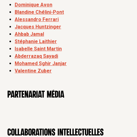
Dominique Avon
Blandine Chélini-Pont
Alessandro Ferrari
Jacques Huntzinger
Ahbab Jamal
Stéphanie Laithier
Isabelle Saint Martin
Abderrazaq Sayadi
Mohamed Sghir Janjar
Valentine Zuber
Partenariat média
Collaborations intellectuelles