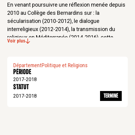
En venant poursuivre une réflexion menée depuis
2010 au Collège des Bernardins sur : la
sécularisation (2010-2012), le dialogue
interreligieux (2012-2014), la transmission du
religieux en Méditerranée (2014-2016), cette
Voir plus
nouvelle recherche permettra :
Une réflexion théologique sur la liberté de
Département
Politique et Religions
conscience, la liberté de religion et de
Période
conviction.
2017-2018
Une réflexion juridique sur les rapports entre
statut
droit divin et droit séculier dans les
2017-2018
TERMINÉ
considérations sur la liberté individuelle.
Un bilan sur l’histoire, les processus et un état
des lieux de l’avènement de la liberté de
conscience, de religion et de conviction en
Europe.