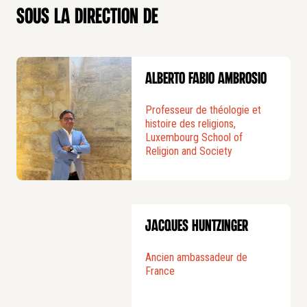
Un état des lieux sur le problème des minorités
sous la direction de
religieuses en terre d’islam.
Une exploration des enjeux de la liberté
religieuse propre à l’islam en Europe.
Alberto Fabio Ambrosio
La prise en considération de la liberté de
réflexion sur le religieux, tant au Nord qu’au Sud
Professeur de théologie et
de la Méditerranée.
histoire des religions,
Luxembourg School of
Un état des lieux de la dimension internationale
Religion and Society
de la défense de la liberté religieuse et de son
évolution au regard des nouveaux défis
géopolitiques.
Jacques Huntzinger
Ancien ambassadeur de
France