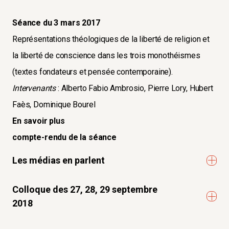
Séance du 3 mars 2017
Représentations théologiques de la liberté de religion et
la liberté de conscience dans les trois monothéismes
(textes fondateurs et pensée contemporaine).
Intervenants
: Alberto Fabio Ambrosio, Pierre Lory, Hubert
Faès, Dominique Bourel
En savoir plus
compte-rendu de la séance
Les médias en parlent
ON EN PARLE DANS LES MEDIAS
Colloque des 27, 28, 29 septembre
2018
THE CONVERSATION
LES RELIGIONS DE L’ESPACE MÉDITERRANÉEN AU DÉFI