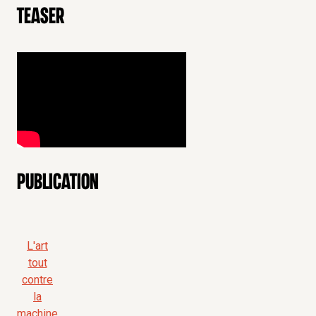
Teaser
Publication
L'art
tout
contre
la
machine