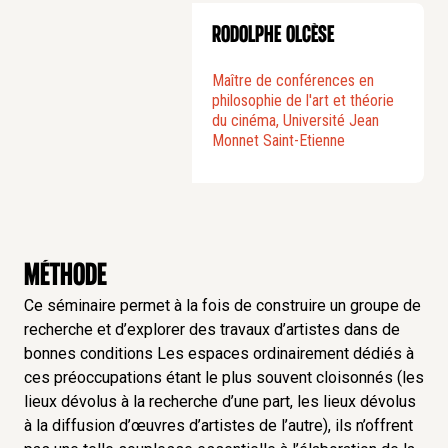
s’inscrit pour une part dans la pratique, pour
une part dans la recherche théorique, pour une
Rodolphe Olcèse
part dans ces deux champs d’activité.
Dresser un panorama de pratiques artistiques
Maître de conférences en
philosophie de l'art et théorie
contemporaines, qui s’inscrivent dans un
du cinéma, Université Jean
questionnement avec les complexes
Monnet Saint-Etienne
technologiques sur lesquels elles peuvent
reposer (ou qui à l’inverse peuvent
légitimement les inquiéter).
Montrer que l’art est sans doute un des rares
lieux où cette intrusion de la machine dans nos
Méthode
vies personnelles et professionnelles peut être
Ce séminaire permet à la fois de construire un groupe de
radicalement questionnée et trouver des
recherche et d’explorer des travaux d’artistes dans de
réponses humaines.
bonnes conditions Les espaces ordinairement dédiés à
ces préoccupations étant le plus souvent cloisonnés (les
Le séminaire se structure autour de quatre axes :
lieux dévolus à la recherche d’une part, les lieux dévolus
à la diffusion d’œuvres d’artistes de l’autre), ils n’offrent
Axe 1
: Les mains dans la machine : quelle