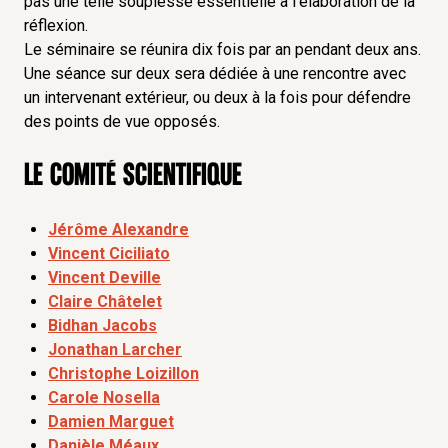
pas une telle souplesse essentielle à l’élaboration de la
place pour le geste dans les dispositifs
réflexion.
Le séminaire se réunira dix fois par an pendant deux ans.
techniques ?
Une séance sur deux sera dédiée à une rencontre avec
Axe 2
: Interfaces, interactions, interactivités
un intervenant extérieur, ou deux à la fois pour défendre
Axe 3
: De l'information à la forme
des points de vue opposés.
Axe 4
: Au contact du réel
Le comité scientifique
Jérôme Alexandre
Vincent Ciciliato
Vincent Deville
Claire Châtelet
Bidhan Jacobs
Jonathan Larcher
Christophe Loizillon
Carole Nosella
Damien Marguet
Danièle Méaux