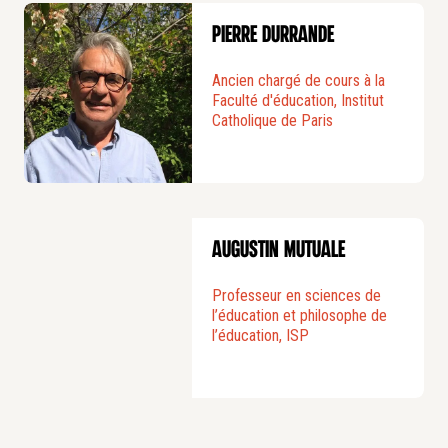
nourrir (corps, cœur, esprit), prendre soin
Pierre Durrande
(éduquer, c’est être un jardinier en humanité),
soigner (fragilité, handicap et blessures) ?
Ancien chargé de cours à la
Comment se pensent aujourd’hui les modes
Faculté d'éducation, Institut
Catholique de Paris
d’apprentissage de l’autonomie des enfants
(
educere
)? Dans quelle mesure le numérique
affecte-t-il la communication familiale ?... autant
de questions qui seront abordées lors des
séances.
Augustin Mutuale
Professeur en sciences de
l’éducation et philosophe de
l’éducation, ISP