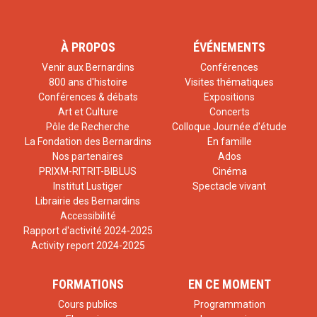
le parental et la question du sens de la demeure familiale
comme lieu fondateur de l’éveil à la responsabilité
À PROPOS
ÉVÉNEMENTS
personnelle et communautaire de la vie humaine.
Venir aux Bernardins
Conférences
800 ans d'histoire
Visites thématiques
Conférences & débats
Expositions
LA FAMILLE EN FRANCE – DIX GRANDES
Art et Culture
Concerts
TENDANCES
Pôle de Recherche
Colloque Journée d'étude
Intervention
de
Marc Vanesson
, délégué général du
La Fondation des Bernardins
En famille
Nos partenaires
Ados
think tank Vers le Haut
PRIXM-RITRIT-BIBLUS
Cinéma
Institut Lustiger
Spectacle vivant
Librairie des Bernardins
A L’ECOUTE DES FAMILLES
Accessibilité
Conjugalité et parenté
Rapport d'activité 2024-2025
Activity report 2024-2025
Avec
Pierre Durrande
, co-directeur du département
Education et transmission du Collège des Bernardins.
FORMATIONS
EN CE MOMENT
Réflexion philosophique issue des travaux du
Cours publics
Programmation
séminaire sur la question des fondements de la