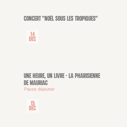
Concert "Noël sous les tropiques"
CONCERT
14
Déc
Une heure, un livre - La Pharisienne
CONFÉRENCE
de Mauriac
Pause déjeuner
15
Déc