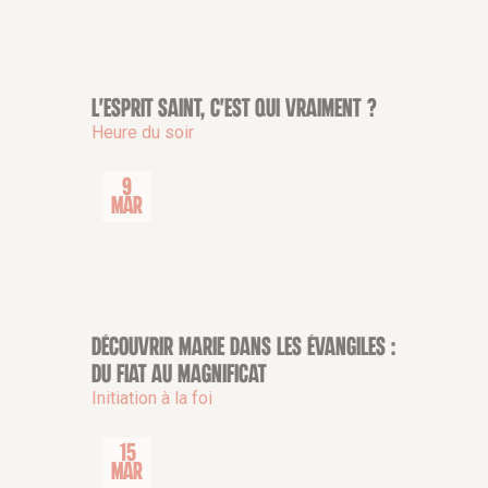
L'Esprit Saint, c'est qui vraiment ?
CONFÉRENCE
Heure du soir
9
Mar
Découvrir Marie dans les évangiles :
CONFÉRENCE
du Fiat au Magnificat
Initiation à la foi
15
Mar