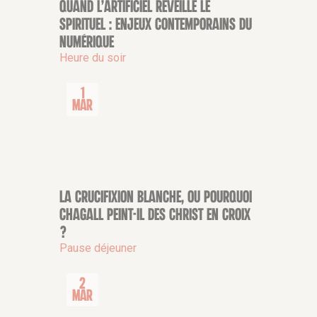
Quand l’artificiel réveille le
CONFÉRENCE
spirituel : enjeux contemporains du
numérique
Heure du soir
1
Mar
La crucifixion blanche, ou pourquoi
CONFÉRENCE
Chagall peint-il des Christ en croix
?
Pause déjeuner
2
Mar