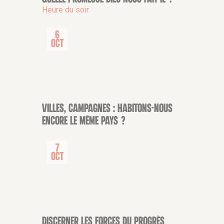
CONFÉRENCE
Heure du soir
6
Oct
Villes, campagnes : habitons-nous
CONFÉRENCE
encore le même pays ?
7
Oct
Discerner les forces du progrès
CONFÉRENCE