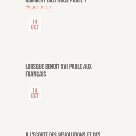
Comment Dieu nous parle ?
CONFÉRENCE
Heure du soir
14
Oct
Lorsque Benoît XVI parle aux
CONFÉRENCE
Français
14
Oct
À l’écoute des révolutions et des