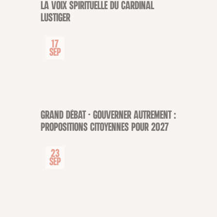
La voix spirituelle du Cardinal
COLLOQUE-JOURNÉE D'ÉTUDE
Lustiger
17
Sep
GRAND DÉBAT - Gouverner autrement :
CONFÉRENCE
propositions citoyennes pour 2027
23
Sep