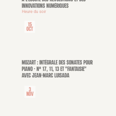
CONFÉRENCE
innovations numériques
Heure du soir
15
Oct
Mozart : Intégrale des sonates pour
CONCERT
piano - n° 17, 11, 13 et "fantaisie"
avec Jean-Marc Luisada
3
Nov