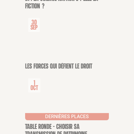
fiction ?
30
Sep
Les forces qui défient le droit
CONFÉRENCE
1
Oct
DERNIÈRES PLACES
Table ronde – Choisir sa
CONFÉRENCE