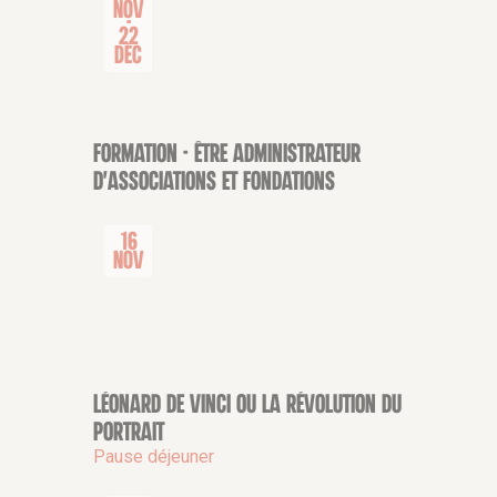
Nov
-
22
Déc
Formation - Être administrateur
COLLOQUE-JOURNÉE D'ÉTUDE
d'associations et fondations
16
Nov
Léonard de Vinci ou la révolution du
CONFÉRENCE
portrait
Pause déjeuner