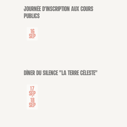
Journée d'inscription aux cours
CONFÉRENCE
publics
16
Sep
Dîner du Silence "La Terre céleste"
SOIRÉE
17
Sep
-
18
Sep