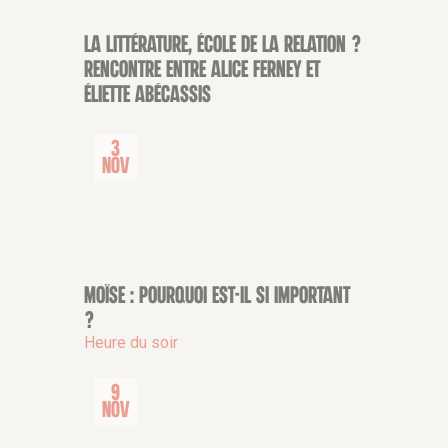
La littérature, école de la relation ?
CONFÉRENCE
Rencontre entre Alice Ferney et
Éliette Abécassis
3
Nov
Moïse : pourquoi est-il si important
CONFÉRENCE
?
Heure du soir
9
Nov