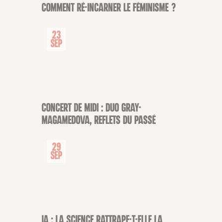
Comment ré-incarner le féminisme ?
CONFÉRENCE
23
Sep
Concert de midi : Duo Gray-
CONCERT
Magamedova, Reflets du passé
29
Sep
IA : la science rattrape-t-elle la
CONFÉRENCE