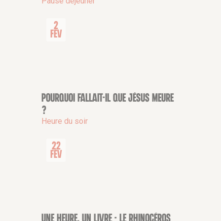
Pause déjeuner
2
Fév
Pourquoi fallait-il que Jésus meure
CONFÉRENCE
?
Heure du soir
22
Fév
Une heure, un livre - Le Rhinocéros
CONFÉRENCE