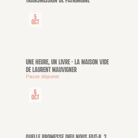
transmission de patrimoine
5
Oct
Une heure, un livre - La Maison vide
CONFÉRENCE
de Laurent Mauvigner
Pause déjeuner
6
Oct
Quelle promesse Dieu nous fait-il ?