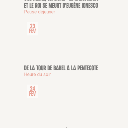
et Le Roi se meurt d’Eugène Ionesco
Pause déjeuner
23
Fév
De la Tour de Babel à la Pentecôte
CONFÉRENCE
Heure du soir
24
Fév