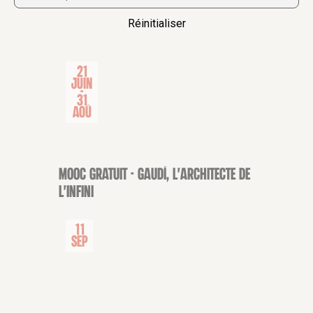
Réinitialiser
21
Juin
-
31
Aoû
MOOC gratuit - Gaudí, l'architecte de
CONFÉRENCE
l'infini
11
Sep