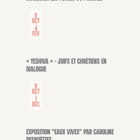
8
Oct
-
4
Fév
« Yeshiva » – Juifs et chrétiens en
CONFÉRENCE
dialogue
9
Oct
-
1
Déc
Exposition "Eaux Vives" par Caroline
EXPOSITION