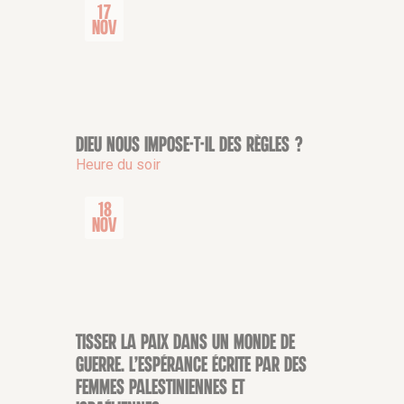
17
Nov
Dieu nous impose-t-il des règles ?
CONFÉRENCE
Heure du soir
18
Nov
Tisser la Paix dans un monde de
CONFÉRENCE
guerre. L’espérance écrite par des
femmes palestiniennes et