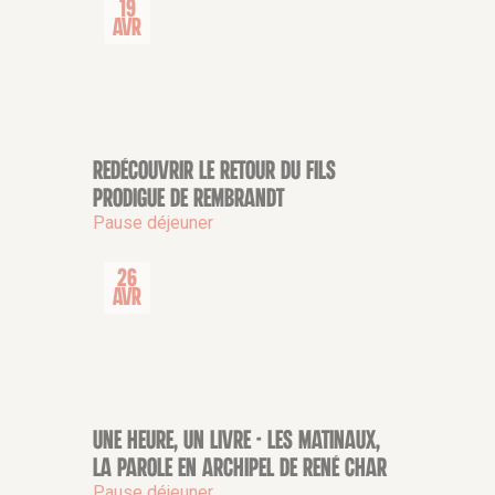
19
Avr
Redécouvrir Le retour du Fils
CONFÉRENCE
prodigue de Rembrandt
Pause déjeuner
26
Avr
Une heure, un livre - Les Matinaux,
CONFÉRENCE
La Parole en archipel de René Char
Pause déjeuner