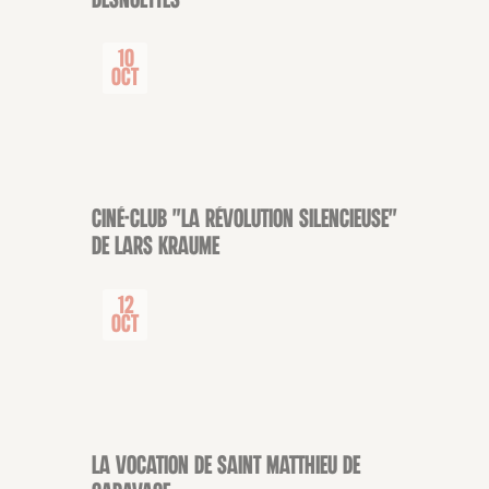
Desnoëttes
10
Oct
Ciné-club "La révolution silencieuse"
ADOLESCENTS
de Lars Kraume
12
Oct
La vocation de saint Matthieu de
CONFÉRENCE