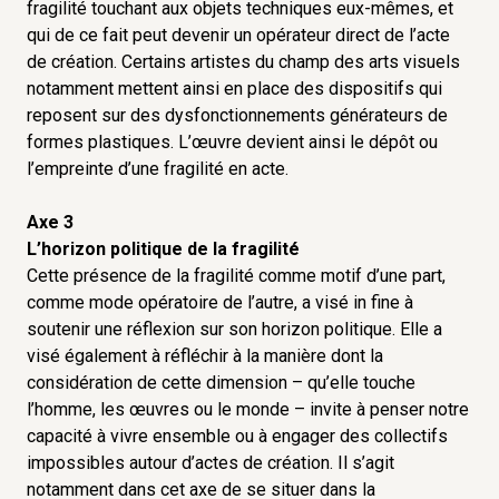
dans lequel il vit. Nous en avons fait l’épreuve à
fragilité touchant aux objets techniques eux-mêmes, et
divers titres ces derniers mois et l’actuelle mise à
qui de ce fait peut devenir un opérateur direct de l’acte
mal de la diplomatie internationale continue d’en
de création. Certains artistes du champ des arts visuels
notamment mettent ainsi en place des dispositifs qui
porter le témoignage douloureux, en nous
reposent sur des dysfonctionnements générateurs de
rappelant que l’exercice de la force est toujours
formes plastiques. L’œuvre devient ainsi le dépôt ou
corrélatif d’une mise en exergue de la fragilité de
l’empreinte d’une fragilité en acte.
nos modes d’existence.
Axe 3
L’horizon de cette recherche est donc
L’horizon politique de la fragilité
simultanément existentiel et politique. Il vise à
Cette présence de la fragilité comme motif d’une part,
interroger la prégnance de la fragilité à plusieurs
comme mode opératoire de l’autre, a visé in fine à
échelles : l’homme, les œuvres, le monde. L’art est
soutenir une réflexion sur son horizon politique. Elle a
sans doute le lieu où ces différentes échelles
visé également à réfléchir à la manière dont la
s’imbriquent le plus intimement. À ce titre, l’équipe
considération de cette dimension – qu’elle touche
l’homme, les œuvres ou le monde – invite à penser notre
de recherche émet l’hypothèse que la création
capacité à vivre ensemble ou à engager des collectifs
artistique contemporaine permet de construire
impossibles autour d’actes de création. Il s’agit
une réflexion sur la fragilité en embrassant
notamment dans cet axe de se situer dans la