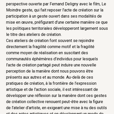
simultanément ses enjeux existentiels et
perspective ouverte par Fernand Deligny avec le film, Le
politiques, et en cela, de dire quelque chose de
Moindre geste, qui fait reposer l’acte de création sur la
tout l’homme.
participation à un geste ouvert dans ses modalités de
mise en œuvre, préfigurant d’une certaine manière ce que
Le parcours vise à montrer, en compagnie
les politiques territoriales développeront largement sous
d’artistes et de chercheurs principalement issus
le titre des ateliers de création.
du champ de la philosophie et de la théologie, que
Ces ateliers de création font souvent se rejoindre
la fragilité n’est pas un défaut ou le signe d’une
directement la fragilité comme motif et la fragilité
carence qu’il convient de corriger. La fragilité est le
comme moyen de réalisation en suscitant des
communautés éphémères d’individus pour lesquels
lieu d’une dignité propre qu’il s’agit d’accueillir
l’acte de création partagé peut induire une nouvelle
positivement, même si les formes d’existence qui
perception de la manière dont nous pouvons être
lui sont afférentes peuvent se vivre sur le mode
présents aux autres et au monde. Au-delà de ces
de l’épreuve ou sous le signe de la difficulté.
pratiques de création, à la frontière de l’expression
artistique et de l’action sociale, il est intéressant de
développer une réflexion sur la manière dont ces gestes
de création collective renouent peut-être avec la figure
de l’atelier d’artiste, en exigeant une mise à nu des outils
et des actes artistiques et en développant un mode de