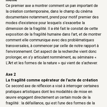
contemporaine, sans doute dans la mesure où elle
Ce premier axe a montrer comment un pan important de
implique directement des questions liées aux
la création contemporaine, dans le champ du cinéma
déséquilibres écologiques qui affectent les
documentaire notamment, prend pour motif premier des
sociétés contemporaines.
modes d’existence pour lesquels s’exacerbe la
dimension de la fragilité. Il a été fait le constat de cette
Il n’y va pas seulement, dans ce croisement
exposition de la fragilité humaine dans l’art, et de montrer
disciplinaire, d’une simple préoccupation partagée
comment elle communique avec des problématiques
pour un même thème de réflexion. Si la question
transversales, à commencer par celle de notre rapport à
de la fragilité est centrale aussi bien pour les
l’environnement. Cet aspect de la recherche vient donc
domaines de la pensée humaine que dans le
prolonger, en s’y articulant nommément, au séminaire «
champ de la création, c’est parce qu’elle est une
L’Art et les formes de la nature » qui vient de s’achever.
dimension fondamentale de notre humanité, et
Axe 2
qu’à ce titre, elle infléchit directement le sens de
La fragilité comme opérateur de l’acte de création
notre expérience du monde, des autres et de Dieu.
Ce second axe de réflexion a visé à interroger certaines
La fragilité n’est pas le fait de l’homme
pratiques artistiques dont les modalités de mise en
uniquement, elle touche aussi ses œuvres et
œuvre engagent directement un certain mode de la
détermine quelque chose du monde lui-même
fragilité : la défaillance, qui est l’une des formes de la