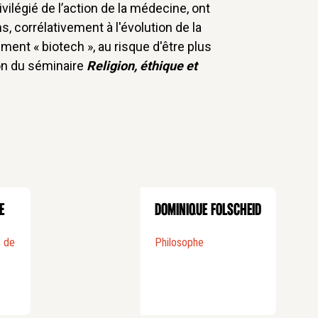
rivilégié de l’action de la médecine, ont
, corrélativement à l'évolution de la
nt « biotech », au risque d'être plus
on du séminaire
Religion, éthique et
ge des Bernardins).
réalité. Le corps humain soumis à un
e compris comme un capital. Les
 objectivation du corps de plus en plus
s’accentuer à la faveur des
, de la médecine régénératrice et de la
e
Dominique Folscheid
vécu, auquel le médecin a affaire, est
uffre et qui se plaint. La technique
é de
Philosophe
s qui visent à effacer la plainte en
techniques sauvent des vies, elles
 entre la personne et son corps.