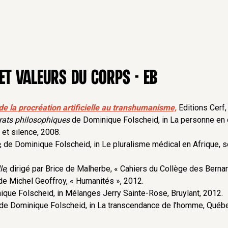
cine, sachant que des financements
 pointe et des travaux de laboratoires
ctement médicaux
 et philosophique pour préserver la
io-pouvoir et à la marchandisation du
au service de l’homme.
et valeurs du corps - EB
de la procréation artificielle au transhumanisme,
Editions Cerf
trats philosophiques
de Dominique Folscheid, in La personne en d
 et silence, 2008.
, de Dominique Folscheid, in Le pluralisme médical en Afrique, s
le
, dirigé par Brice de Malherbe, « Cahiers du Collège des Bernar
 de Michel Geoffroy, « Humanités », 2012.
ique Folscheid, in Mélanges Jerry Sainte-Rose, Bruylant, 2012.
 de Dominique Folscheid, in La transcendance de l’homme, Québ