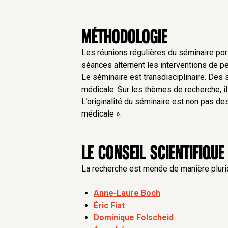
Comment intégrer le corps dans une 
vaut-il pas mieux que le corps reste 
marchandisation ? Comment faire pour
Méthodologie
l’avoir ? Certaines pratiques très c
Les réunions régulières du séminaire por
qui va bien au-delà de la médecine : 
séances alternent les interventions de p
la dignité intrinsèque de la personn
Le séminaire est transdisciplinaire. Des 
médicale. Sur les thèmes de recherche, il
L’appel de la commission Sicard en
L’originalité du séminaire est non pas de
devenue plus technicienne que relati
médicale ».
pourtant lieu de s’interroger, comme
sur le franchissement d’un seuil de t
l’homme.
Le conseil scientifique
Les objectifs de la recherche sont 
La recherche est menée de manière pluridi
effectuer une analyse critique 
Anne-Laure Boch
éthiques de la bio-économie, et de
Éric Fiat
incommensurable et marchande
Dominique Folscheid