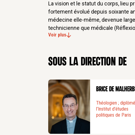
La vision et le statut du corps, lieu p
fortement évolué depuis soixante ans
médecine elle-même, devenue largeme
technicienne que médicale (Réflexi
Voir plus
médecine bio-technicienne
du Collè
La bio-économie est désormais une 
morcellement analytique tend à êtr
sous la direction de
dispositifs techniques induisent une
marquée ; une tendance qui pourrait 
développements de la nano-médecine
Brice de Malherb
médecine personnalisée. Or le corps 
celui d’une personne qui parle, qui so
Théologien ; diplôm
apporte un certain nombre de solution
l’Institut d'études
mettant le corps à distance. Si les 
politiques de Paris
instaurent également un clivage fort