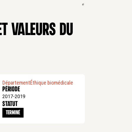
©
ET VALEURS DU
Département
Éthique biomédicale
Période
2017-2019
statut
TERMINÉ