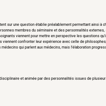
vision intégrale de la personne ? Ne
« hors valeur », préservé de toute
 soutenir la primauté de l’être sur
oncrètes pour les soignants ont un enjeu
tent sur une question établie préalablement permettant ainsi à 
il ne s’agit rien de moins que de préserver
ersonnes membres du séminaire et des personnalités externes, su
e humaine.
soignants viennent pour mettre en perspective les questions qu’i
s viennent confronter leur expérience avec celle de philosophes, 
 2012 à questionner une médecine
s médecins qui parlent aux médecins, mais l’élaboration progressi
onnelle n’a pas ou peu été entendu. Il y a
 a pu le faire notamment Jacques Ellul,
echnicité qui pourrait se retourner contre
de :
sciplinaire et animée par des personnalités issues de plusieurs
des fondements anthropologiques et
 la double notion de valeur à la fois