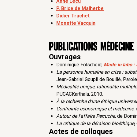
Anne Lécu
explorer son impact sur la méde
P. Brice de Malherbe
considérables, des recherches de
Didier Truchet
sont détournés d'objectifs stri
Monette Vacquin
proposer un discernement éthique
médecine des dérives liées à ce b
corps humain, afin qu’elle reste 
Publications médecine 
Ouvrages
Dominique Folscheid,
Made in labo : 
La personne humaine en crise : subs
Jean-Gabriel Goupil de Bouillé, Parole
Médicalité unique, rationalité multiple
PUCACKarthala, 2010.
À la recherche d’une éthique universel
Contrainte économique et médecine
,
Autour de l’affaire Perruche
, de Domin
La critique de la déraison bioéthique
,
Actes de colloques