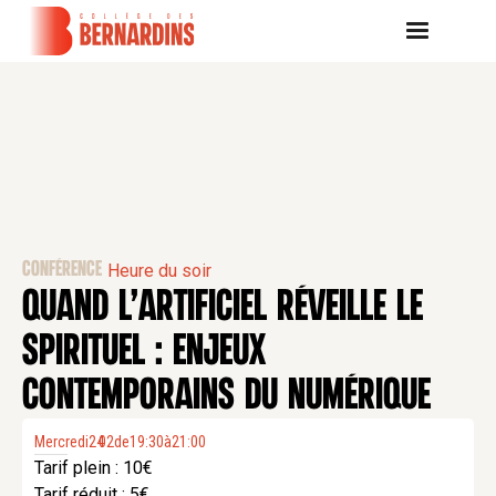
CONFÉRENCE
Heure du soir
QUAND L’ARTIFICIEL RÉVEILLE LE
SPIRITUEL : ENJEUX
CONTEMPORAINS DU NUMÉRIQUE
Mercredi
24
02
.
de
19:30
à
21:00
Tarif plein : 10€
Tarif réduit : 5€