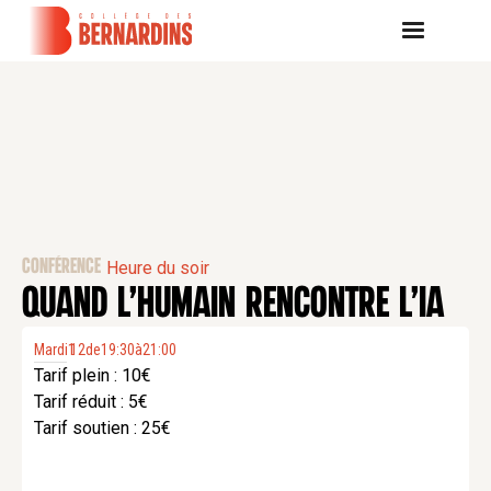
CONFÉRENCE
Heure du soir
QUAND L’HUMAIN RENCONTRE L’IA
Mardi
1
12
.
de
19:30
à
21:00
Tarif plein : 10€
Tarif réduit : 5€
Tarif soutien : 25€