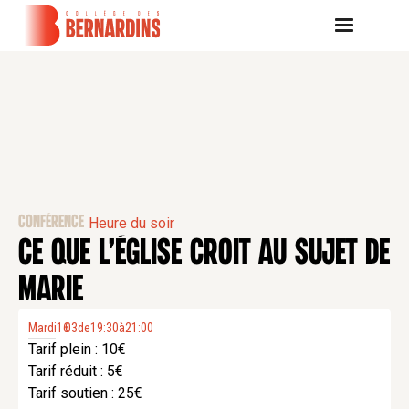
CONFÉRENCE
Heure du soir
CE QUE L’ÉGLISE CROIT AU SUJET DE
MARIE
Mardi
16
03
.
de
19:30
à
21:00
Tarif plein : 10€
Tarif réduit : 5€
Tarif soutien : 25€