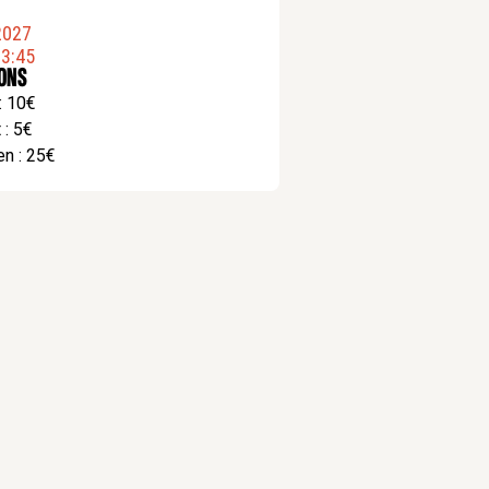
2027
3:45
ions
 : 10€
 : 5€
en : 25€