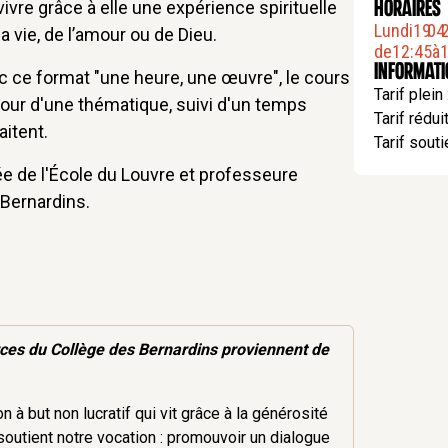
vivre grâce à elle une expérience spirituelle
HORAIRES
Lundi
19
.
04
.
a vie, de l’amour ou de Dieu.
de
12:45
à
1
Informat
c ce format "une heure, une œuvre", le cours
Tarif plein
utour d'une thématique, suivi d'un temps
Tarif réduit
itent.
Tarif souti
ée de l'École du Louvre et professeure
 Bernardins.
rces
du Collège des Bernardins proviennent de
 à but non lucratif qui vit grâce à la générosité
soutient notre vocation : promouvoir un dialogue