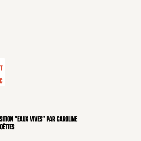
9
t
c
sition "Eaux Vives" par Caroline
OSITION
oëttes