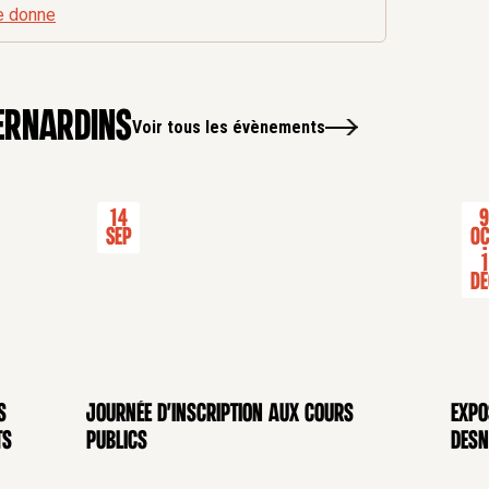
e donne
ernardins
Voir tous les évènements
14
Sep
Oc
-
1
Dé
s
Journée d'inscription aux cours
Expo
CONFÉRENCE
EXP
ts
publics
Desn