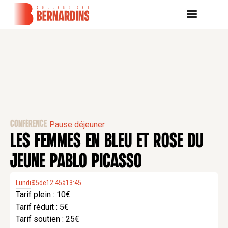
CONFÉRENCE
Pause déjeuner
LES FEMMES EN BLEU ET ROSE DU
JEUNE PABLO PICASSO
Lundi
3
05
.
de
12:45
à
13:45
Tarif plein : 10€
Tarif réduit : 5€
Tarif soutien : 25€