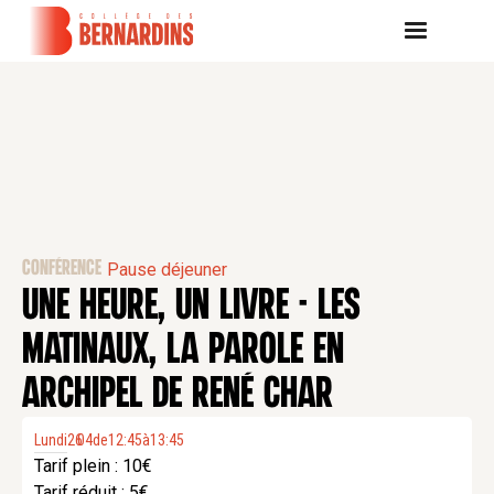
CONFÉRENCE
Pause déjeuner
UNE HEURE, UN LIVRE - LES
MATINAUX, LA PAROLE EN
ARCHIPEL DE RENÉ CHAR
Lundi
26
04
.
de
12:45
à
13:45
Tarif plein : 10€
Tarif réduit : 5€