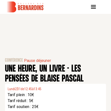
CONFÉRENCE
Pause déjeuner
UNE HEURE, UN LIVRE - LES
PENSÉES DE BLAISE PASCAL
Lundi
23
11
.
de
12:45
à
13:45
Tarif plein : 10€
Tarif réduit : 5€
Tarif soutien : 25€