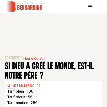
CONFÉRENCE
Heure du soir
SI DIEU A CRÉÉ LE MONDE, EST-IL
NOTRE PÈRE ?
Mardi
12
01
.
de
19:30
à
21:00
Tarif plein : 10€
Tarif réduit : 5€
Tarif soutien : 25€