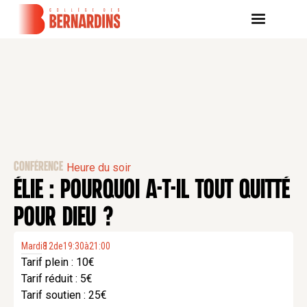
CONFÉRENCE
Heure du soir
ÉLIE : POURQUOI A-T-IL TOUT QUITTÉ
POUR DIEU ?
Mardi
8
12
.
de
19:30
à
21:00
Tarif plein : 10€
Tarif réduit : 5€
Tarif soutien : 25€