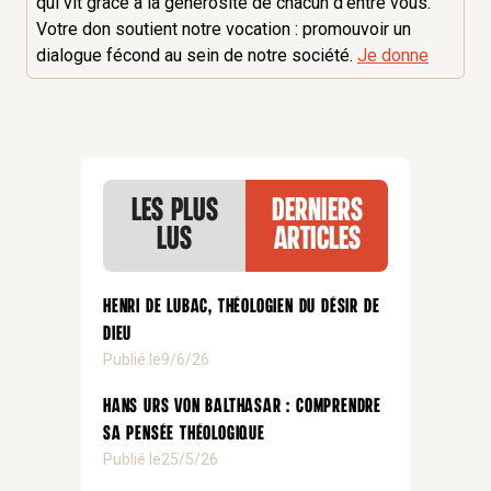
qui vit grâce à la générosité de chacun d'entre vous.
Votre don soutient notre vocation : promouvoir un
dialogue fécond au sein de notre société.
Je donne
Les plus
Derniers
lus
articles
Henri de Lubac, théologien du désir de
Dieu
Publié le
9/6/26
Hans Urs von Balthasar : comprendre
sa pensée théologique
Publié le
25/5/26