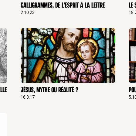
es Bernardins n°
Calligrammes, de l'esprit à la lettre
Le 
2.10.23
18.
ans
Jésus,
 Joseph Doré et
 2017, pp. 363-
 du concept de
inthiens.
Dans
Que
ion de Dominique
be. Actes du
omédicale, 5-6
elle
Jésus, mythe ou réalité ?
Pou
Après Jésus.
16.3.17
5.1
direction de
enheim. Albin
n. À propos du
Bernardins n° 30,