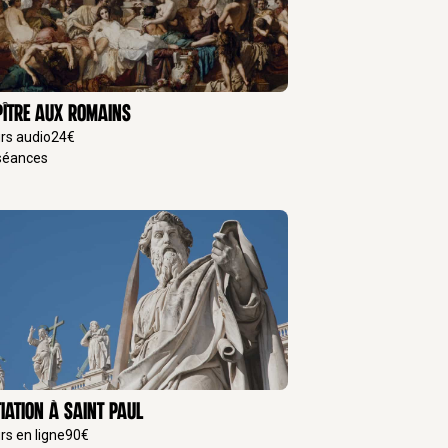
pître aux Romains
rs audio
24
€
éances
tiation à Saint Paul
rs en ligne
90
€