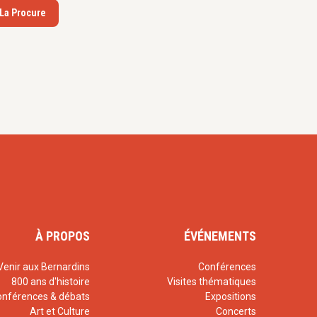
 La Procure
de carême à la
, Éditions du Cerf,
éditations (3000
 Paul (
2 Co
5 ;
1
Co
15 ;
Col
3, 5-
° 194 à 199,
ation de
Hb
4,
La
À PROPOS
ÉVÉNEMENTS
 n° 237 (Bulletin
Venir aux Bernardins
Conférences
s de Prêtres,
800 ans d'histoire
Visites thématiques
onférences & débats
Expositions
n° 81, novembre
Art et Culture
Concerts