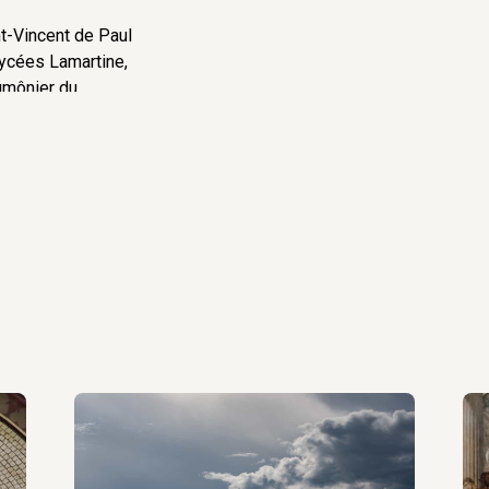
nt-Vincent de Paul
lycées Lamartine,
umônier du
sement catholique
 Cathédrale (Cours
es). Aumônier
– 2001).
es d’île de
(1999 – 2001).
iblique et
m.
nt-François
’École Cathédrale
nt Jean-Baptiste
a Fraternité
.
Chaumont.