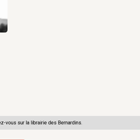
s le Nouveau
gile n°196, juin
bre 2021
n. À propos du
Bernardins n° 30,
s le Nouveau
gile n°196, juin
que :
n
au Collège des
emière aux
ez-vous sur la
librairie des Bernardins.
umain ?
Au
e 2019 :
Saint-