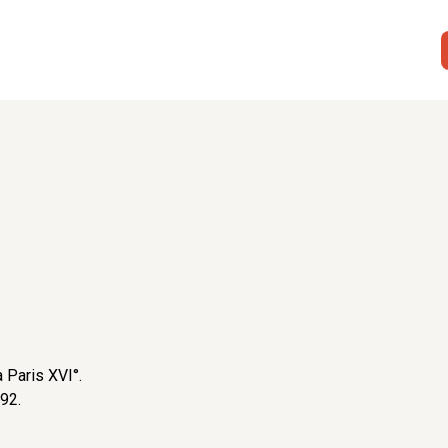
à Paris XVI°.
992.