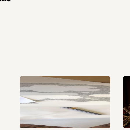
lectures
. Proposé
, 2008.
 de la Nouvelle
rie n° 59, MM. J.
Paul.
Revue
ier 2012. pp. 34-
de la lettre
idei.
Parole et
ôtre
Paul
. Bulletin
pp 1-12.
… » Le rôle
 dans l’Évangile