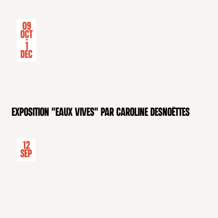
09
Oct
-
1
Dec
Exposition "Eaux Vives" par Caroline Desnoëttes
12
Sep