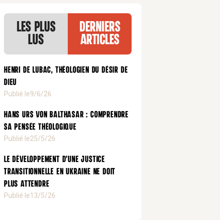
Les plus
Derniers
lus
articles
Henri de Lubac, théologien du désir de
Dieu
Publié le
9/6/26
Hans Urs von Balthasar : comprendre
sa pensée théologique
Publié le
25/5/26
Le développement d’une justice
transitionnelle en Ukraine ne doit
plus attendre
Publié le
13/5/26