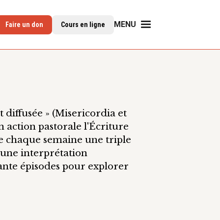
MENU
Faire un don
Cours en ligne
 diffusée » (Misericordia et
on action pastorale l'Écriture
e chaque semaine une triple
, une interprétation
rante épisodes pour explorer