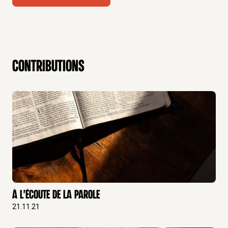
théologique des Bernardins, Mai 2018
Qu’est-ce que l’homme : Ecce Homo,
Festival
biblique, Saint Germain des Près, Mai 2018
La paternité du Prêtre dans la Bible,
Colloque Ars
La
paternité du Prêtre
, janvier 2019
contributions
Dieu, accompagnateur ou pasteur de son peuple
,
Colloque Bernardins
Accompagner les familles :
l’Église à l’écoute, à la suite d’Amoris Laetitia
, Mars
2019
Connaissance de soi et de l’autre,
Formation
Talenthéo, Montmartre, Octobre 2019
Exercer une autorité ajustée,
Formation Talenthéo,
Montmartre, Janvier 2020
Autorité et liberté,
Formation Talenthéo, Montmartre,
Mars 2020
La relation communion,
Formation Talenthéo,
À l'écoute de la Parole
Montmartre, Mai 2020
21.11.21
La mort de Jésus,
Un jour dans l’Histoire, Collège des
Bernardins, mars 2022