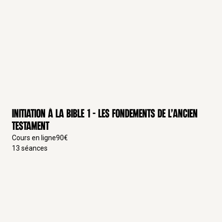
– Mame) : présentation, index et vocabulaire biblique
2017
Évangile selon saint Matthieu : lecture dominicale
guidée 2016
Évangile selon saint Marc : lecture dominicale guidée
2017
Évangile selon saint Luc : lecture dominicale guidée
2018
« Saint Pierre » dans
Les Grandes figures de la Bible
Initiation à la Bible 1 – Les fondements de l’Ancien
Eds. M.-N. Thabut J.M. Guénois, (Talliandier) 2018
Testament
« La section du Chemin dans l’Évangile de Marc – Un
Cours en ligne
90
€
itinéraire d’intégration » in Éds ARTUS, O., RAMOND,
13
séances
S.,
congrès de l’Exode et migrations dans les
raditions bibliques. XXVIe ACFEB
, Paris, Cerf, 2020.
« Peut-on tout pardonner » in Éd. BEAU, J.,
Questions
sur la foi en la miséricorde
, Paris, Parole et Silence,
2019, 65-79.
« Faut-il un prêtre pour obteir le pardon de Dieu » in