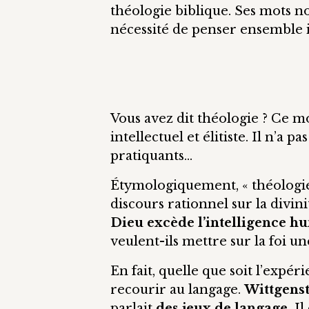
théologie biblique. Ses mots nou
nécessité de penser ensemble in
Vous avez dit théologie ? Ce mo
intellectuel et élitiste. Il n’a
pratiquants…
Étymologiquement, « théologi
discours rationnel sur la divini
Dieu excède l’intelligence h
veulent-ils mettre sur la foi u
En fait, quelle que soit l’expé
recourir au langage.
Wittgens
parlait
des jeux de langage.
Il