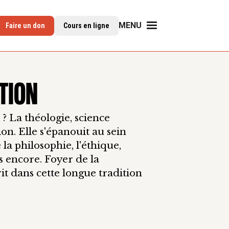
MENU
Faire un don
Cours en ligne
TION
 ? La théologie, science
ion. Elle s'épanouit au sein
a philosophie, l'éthique,
es encore. Foyer de la
rit dans cette longue tradition