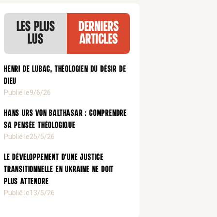
Les plus
Derniers
lus
articles
Henri de Lubac, théologien du désir de
Dieu
Publié le
9/6/26
Hans Urs von Balthasar : comprendre
sa pensée théologique
Publié le
25/5/26
Le développement d’une justice
transitionnelle en Ukraine ne doit
plus attendre
Publié le
13/5/26