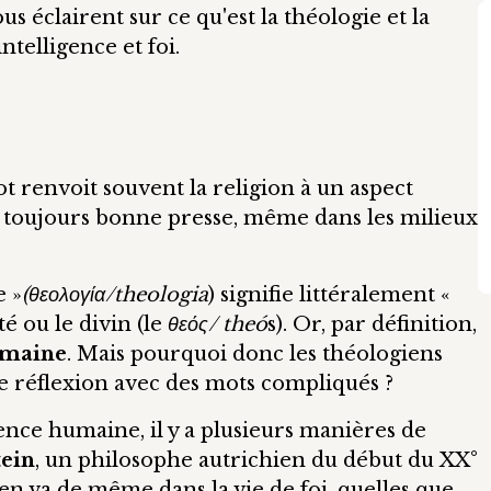
s éclairent sur ce qu'est la théologie et la
telligence et foi.
t renvoit souvent la religion à un aspect
 pas toujours bonne presse, même dans les milieux
e »
(θεολογία/theologia
) signifie littéralement «
té ou le divin (le
θεός/ theó
s). Or, par définition,
umaine
. Mais pourquoi donc les théologiens
ne réflexion avec des mots compliqués ?
rience humaine, il y a plusieurs manières de
tein
, un philosophe autrichien du début du XX°
 en va de même dans la vie de foi, quelles que