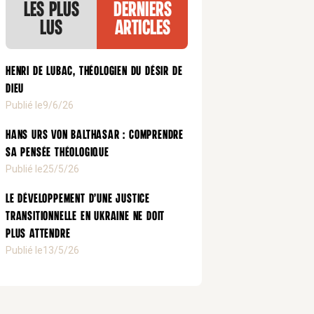
Les plus
Derniers
lus
articles
Henri de Lubac, théologien du désir de
Dieu
Publié le
9/6/26
Hans Urs von Balthasar : comprendre
sa pensée théologique
Publié le
25/5/26
Le développement d’une justice
transitionnelle en Ukraine ne doit
plus attendre
Publié le
13/5/26