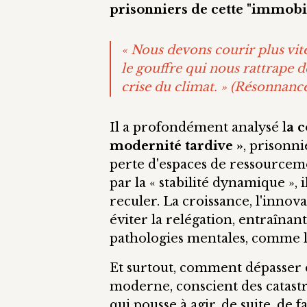
prisonniers de cette "immobil
« Nous devons courir plus vi
le gouffre qui nous rattrape d
crise du climat. » (
Résonnanc
Il a profondément analysé l
a c
modernité tardive »
, prisonni
perte d'espaces de ressourcemen
par la « stabilité dynamique »
reculer. La croissance, l'innova
éviter la relégation, entraîna
pathologies mentales, comme l
Et surtout, comment dépasser
moderne, conscient des catast
qui pousse à agir, de suite, de f