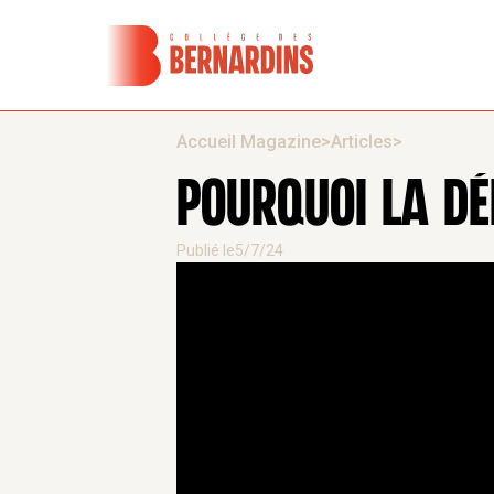
Accueil Magazine
>
Articles
>
POURQUOI LA DÉ
Publié le
5/7/24