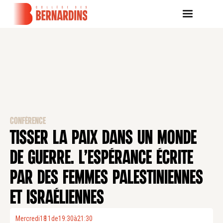
CONFÉRENCE
TISSER LA PAIX DANS UN MONDE
DE GUERRE. L’ESPÉRANCE ÉCRITE
PAR DES FEMMES PALESTINIENNES
ET ISRAÉLIENNES
Mercredi
18
11
.
de
19:30
à
21:30