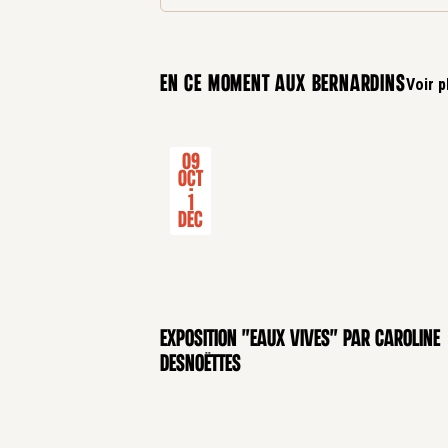
En ce moment aux bernardins
Voir p
09
Oct
-
1
Dec
Exposition "Eaux Vives" par Caroline
Desnoëttes