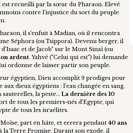
est recueilli par la sœur du Pharaon. Elevé
éanmoins contre l'injustice du sort du peuple
en.
araon, il s'enfuit à Madian, où il rencontra
mme Séphora (ou Tsippora). Devenu berger, il
d'Isaac et de Jacob" sur le Mont Sinaï (ou
son ardent
. Yahvé ("Celui qui est") lui demande
 lui ordonne de laisser partir son peuple.
neur égyptien, Dieu accomplit 9 prodiges pour
e aux dieux égyptiens : l'eau changée en sang,
sauterelles, la peste...
La dernière des 10
 mort de tous les premiers-nés d'Egypte, qui
pte de tous les israélites.
e Moïse, part en hâte, et errera pendant
40 ans
à la Terre Promise. Durant son exode, il