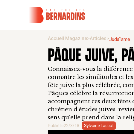
Accueil Magazine
>
Articles
>
Judaïsme
PÂQUE JUIVE, P
Connaissez-vous la différence 
connaître les similitudes et le
fête juive la plus célébrée, c
Pâques célèbre la résurrection 
accompagnent ces deux fêtes c
chrétien d'études juives, revien
sens qu'elle prend dans la rel
Publié le
22/3/18
Sylvaine Lacout