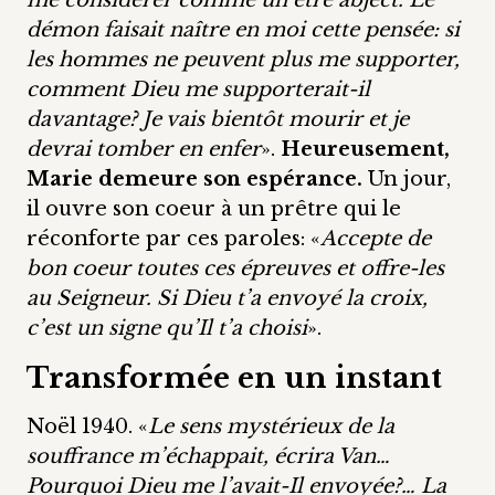
me considérer comme un être abject. Le
démon faisait naître en moi cette pensée: si
les hommes ne peuvent plus me supporter,
comment Dieu me supporterait-il
davantage? Je vais bientôt mourir et je
devrai tomber en enfer
».
Heureusement,
Marie demeure son espérance.
Un jour,
il ouvre son coeur à un prêtre qui le
réconforte par ces paroles: «
Accepte de
bon coeur toutes ces épreuves et offre-les
au Seigneur. Si Dieu t’a envoyé la croix,
c’est un signe qu’Il t’a choisi
».
Transformée en un instant
Noël 1940. «
Le sens mystérieux de la
souffrance m’échappait, écrira Van…
Pourquoi Dieu me l’avait-Il envoyée?… La