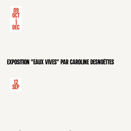
09
Oct
-
1
Dec
Exposition "Eaux Vives" par Caroline Desnoëttes
12
Sep