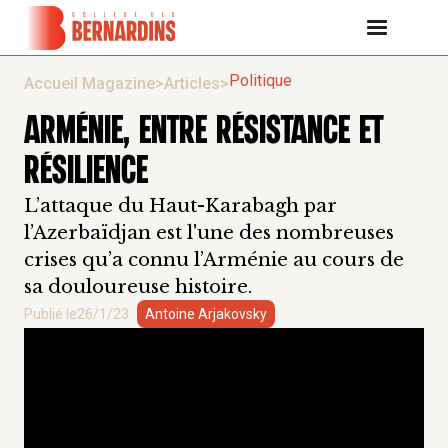
Politique
Accueil Magazine
>
Articles
>
ARMÉNIE, ENTRE RÉSISTANCE ET
RÉSILIENCE
L’attaque du Haut-Karabagh par
l’Azerbaïdjan est l'une des nombreuses
crises qu’a connu l’Arménie au cours de
sa douloureuse histoire.
Publié le
26/1/23
Antoine Arjakovsky