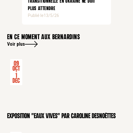
transitionnelle en Ukraine ne doit
plus attendre
Publié le
13/5/26
En ce moment aux bernardins
Voir plus
09
Oct
-
1
Dec
Exposition "Eaux Vives" par Caroline Desnoëttes