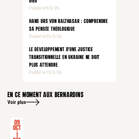
Dieu
Publié le
9/6/26
Hans Urs von Balthasar : comprendre
sa pensée théologique
Publié le
25/5/26
Le développement d’une justice
transitionnelle en Ukraine ne doit
plus attendre
Publié le
13/5/26
En ce moment aux bernardins
Voir plus
09
Oct
-
1