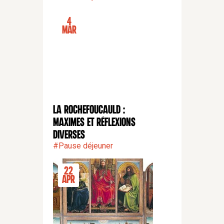
4
Mar
La Rochefoucauld :
CONFÉRENCE
Maximes et Réflexions
diverses
#
Pause déjeuner
22
Apr