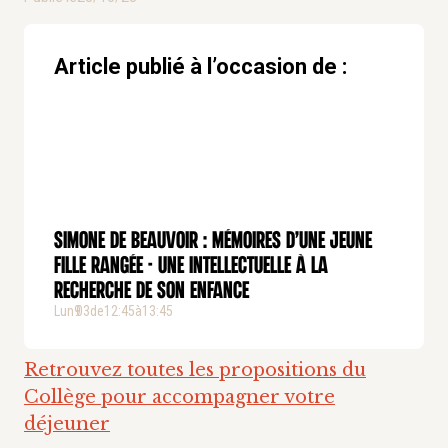
Article publié à l’occasion de :
Simone de BEAUVOIR : Mémoires d’une jeune
fille rangée - Une intellectuelle à la
recherche de son enfance
Lun
9
03
.
de
12:45
à
13:45
Retrouvez toutes les propositions du
Collège pour accompagner votre
déjeuner