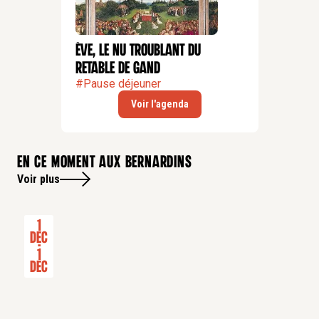
Ève, le nu troublant du
CONFÉRENCE
retable de Gand
#
Pause déjeuner
Voir l'agenda
En ce moment aux bernardins
Voir plus
1
Dec
-
1
Dec