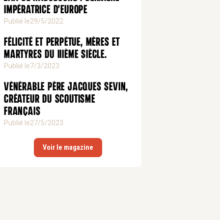
impératrice d'Europe
Publié le
29/5/2022
Félicité et Perpétue, mères et
martyres du IIIème siècle.
Publié le
7/3/2023
Vénérable Père Jacques Sevin,
créateur du scoutisme
français
Publié le
27/5/2023
Voir le magazine