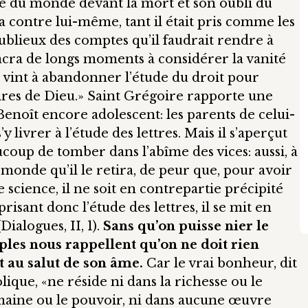
ce du monde devant la mort et son oubli du
a contre lui-même, tant il était pris comme les
 oublieux des comptes qu’il faudrait rendre à
acra de longs moments à considérer la vanité
 vint à abandonner l’étude du droit pour
ires de Dieu.» Saint Grégoire rapporte une
Benoît encore adolescent: les parents de celui-
 livrer à l’étude des lettres. Mais il s’aperçut
ucoup de tomber dans l’abîme des vices: aussi, à
e monde qu’il le retira, de peur que, pour avoir
 science, il ne soit en contrepartie précipité
isant donc l’étude des lettres, il se mit en
Dialogues, II, 1).
Sans qu’on puisse nier le
ples nous rappellent qu’on ne doit rien
t au salut de son âme.
Car le vrai bonheur, dit
lique, «ne réside ni dans la richesse ou le
umaine ou le pouvoir, ni dans aucune œuvre