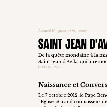
Accueil Magazine
>
Articles
>
SAINT JEAN D'A
De la quête mondaine à la miss
Saint Jean d'Avila, qui a remod
Publié le
10/5/23
Naissance et Convers
Le 7 octobre 2012, le Pape Beno
l’Église. «Grand connaisseur des