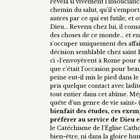
révéla si vivement l’insoucian
chemin du salut, qu’il s’emport
autres par ce qui est futile, et
Dieu… Revenu chez lui, il cons
des choses de ce monde… et en
s’occuper uniquement des affa
décision semblable chez saint 
ci «l’envoyèrent à Rome pour s’y
que c’était l’occasion pour bea
peine eut-il mis le pied dans l
pris quelque contact avec ladite
tout entier dans cet abîme. Mépr
quête d’un genre de vie saint» (
bienfait des études, ces exem
préférer au service de Dieu e
le Catéchisme de l’Église Catho
bien-être, ni dans la gloire h