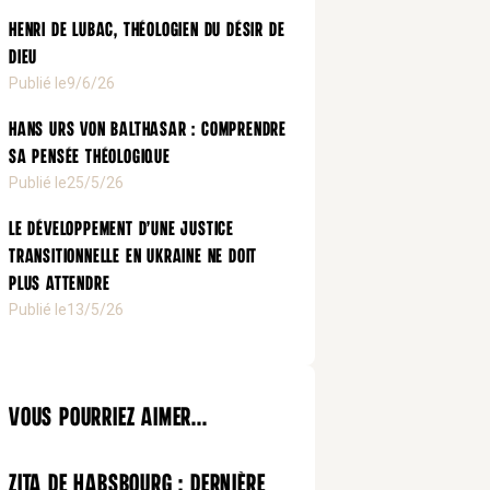
Henri de Lubac, théologien du désir de
Dieu
Publié le
9/6/26
Hans Urs von Balthasar : comprendre
sa pensée théologique
Publié le
25/5/26
Le développement d’une justice
transitionnelle en Ukraine ne doit
plus attendre
Publié le
13/5/26
Vous pourriez aimer...
Zita de Habsbourg : dernière