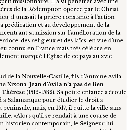
sprit missionnaire. Il a su pénétrer avec une
tères de la Rédemption opérée par le Christ
 il unissait la prière constante à l’action
à la prédication et au développement de la
ncentrant sa mission sur l’amélioration de la
rdoce, des religieux et des laïcs, en vue d’une
Peu connu en France mais très célèbre en
dément marqué l’Église de ce pays au xvie
 de la Nouvelle-Castille, fils d’Antoine Avila,
ine Xixona,
Jean d’Avila n’a pas de lien
e Thérèse
(1515-1582). Sa petite enfance s’écoule
nd à Salamanque pour étudier le droit à
 péninsule, mais, en 1517, il quitte la ville sans
ille. «Alors qu’il se rendait à une course de
 un historien contemporain, le Seigneur lui