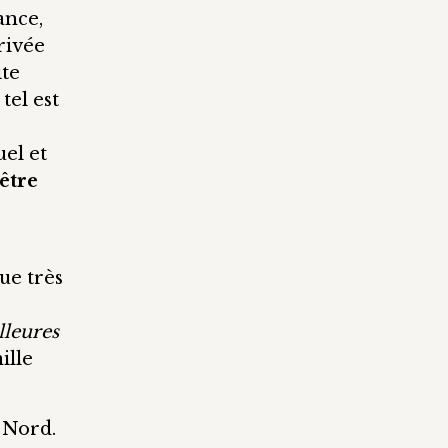
ance,
rrivée
ite
tel est
s
uel et
rêtre
ue très
lleures
ille
 Nord.