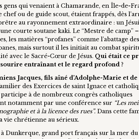
es gens qui venaient à Chamarande, en Île-de-Fr
 chef ou de guide scout, étaient frappés, dès l’a
prêtre au rayonnement extraordinaire : un Jésu
’une courte soutane kaki. Le “Mestre de camp” – 
rtes, les matières “profanes” comme l’abattage de
anes, mais surtout il les initiait au combat spirit
imité avec le Sacré-Cœur de Jésus.
Qui était ce p
 sourire entraînant et le regard profond ?
iens Jacques, fils aîné d’Adolphe-Marie et de
familier des Exercices de saint Ignace et catholiq
, participe à de nombreux congrès catholiques
rvient notamment par une conférence sur
“Les mei
ographie et à la licence des rues”.
Dans cette fam
a vie chrétienne au sérieux.
e à Dunkerque, grand port français sur la mer du