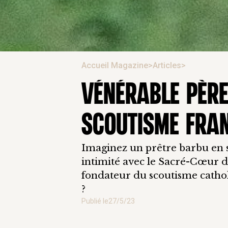
Accueil Magazine
>
Articles
>
VÉNÉRABLE PÈRE
SCOUTISME FRA
Imaginez un prêtre barbu en s
intimité avec le Sacré-Cœur de 
fondateur du scoutisme cathol
?
Publié le
27/5/23