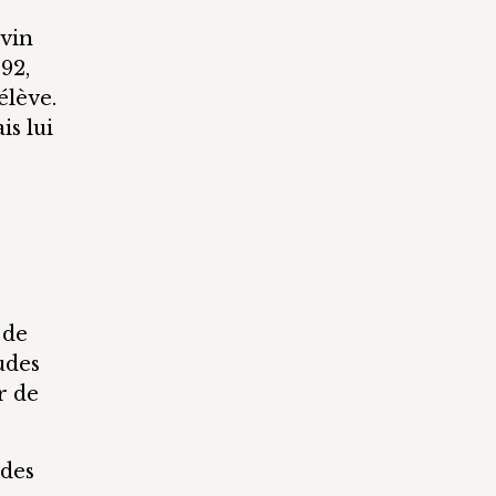
evin
892,
élève.
is lui
 de
udes
r de
 des