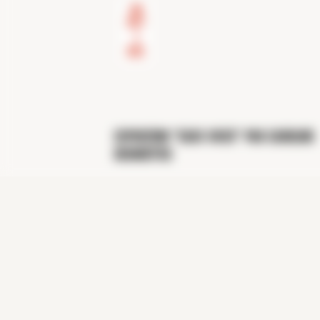
09
Oct
-
1
Dec
Exposition "Eaux Vives" par Caroline
Desnoëttes