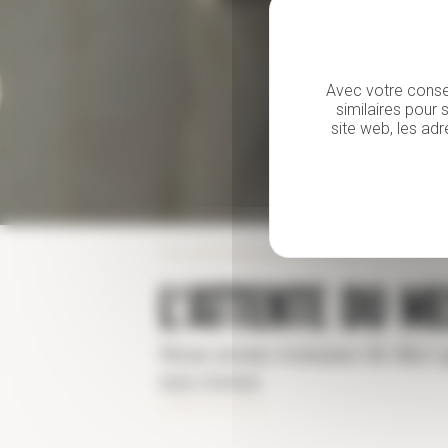
Avec votre consen
similaires pour 
site web, les ad
Accueil Magazine
>
Articles
>
L'ATTENTE DU ME
Nous avons coutume de dire que
son retour.
Publié le
10/5/12