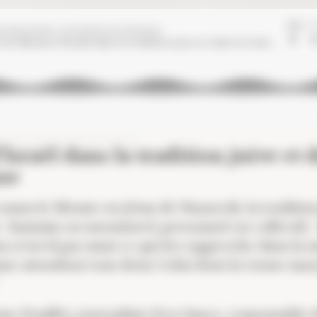
radition juive et dans la tradition chrétienne
Israël dans la tradition juive et 
nne
onnu le Messie en Jésus de Nazareth, la traditio
s : humain ou surnaturel, personnel ou collectif…
ns n’est-il pas aussi ce qui les rapproche dans la
isme attendent tous deux Celui dont la venue ma
 Fouillet, journaliste free-lance, responsable d