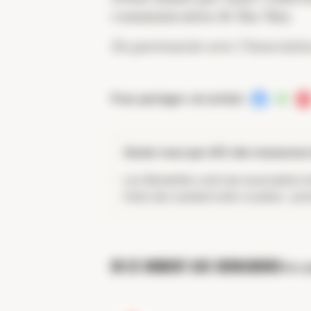
communication de Bar Ilan.
En partenariat avec l’Associatio
Pour partager cet article :
Saviez-vous que 36% des
ressources
Les Bernardins sont une association à b
Votre don soutient notre vocation : pr
En ce moment aux bernardins
Voir p