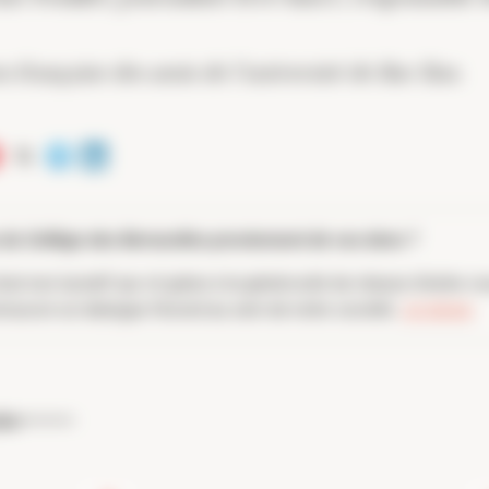
n française des amis de l’université de Bar Ilan.
du Collège des Bernardins proviennent de vos dons ?
ut non lucratif qui vit grâce à la générosité de chacun d'entre vo
omouvoir un dialogue fécond au sein de notre société.
Je donne
lus