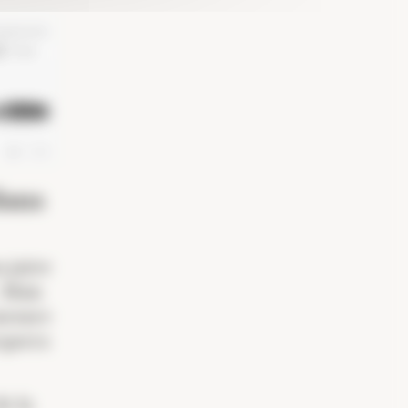
dans
n juive
 Mais
 mesure
rquera
e la