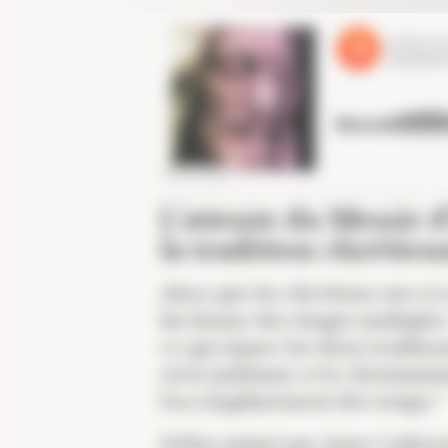
Collège des Bernardins
·
L'attente du Messie d'Israël dans la t
L’attente du Messie d’
la tradition chrétie
Alors que les chrétiens ont rec
lui donne des visages multiple
ce qui sépare les deux traditio
où le judaïsme et le christian
l’accomplissement des temps ?
Débat animé par Anne Catherine