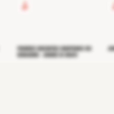
12
Sep
Premières rencontres européennes des
Jou
Bernardins - Journée de débats