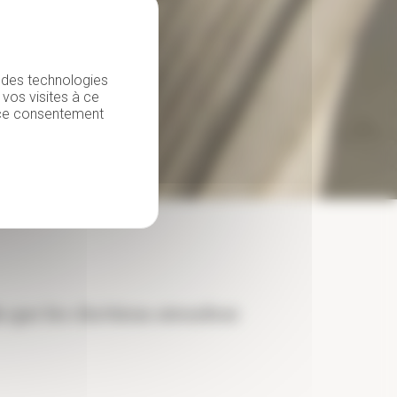
u des technologies
 vos visites à ce
r ce consentement
s que les chrétiens attendent