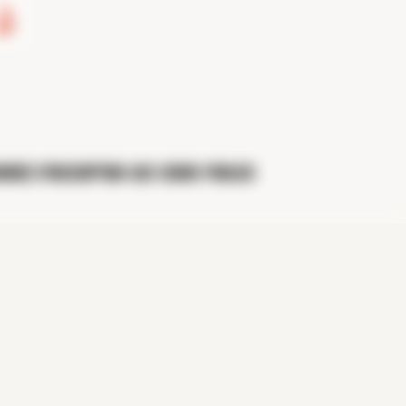
14
Sep
rnée d'inscription aux cours publics