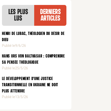
Les plus
Derniers
lus
articles
Henri de Lubac, théologien du désir de
Dieu
Publié le
9/6/26
Hans Urs von Balthasar : comprendre
sa pensée théologique
Publié le
25/5/26
Le développement d’une justice
transitionnelle en Ukraine ne doit
plus attendre
Publié le
13/5/26