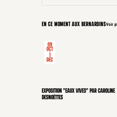
En ce moment aux bernardins
Voir p
09
Oct
-
1
Dec
Exposition "Eaux Vives" par Caroline
Desnoëttes