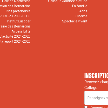
Pôle de Recherche
Colloque Journée d'étude
ation des Bernardins
En famille
Nos partenaires
Ados
RIXM-RITRIT-BIBLUS
Cinéma
Institut Lustiger
Spectacle vivant
rairie des Bernardins
Accessibilité
d'activité 2024-2025
ity report 2024-2025
inscripti
Recevez chaqu
Collège.
J'accepte 