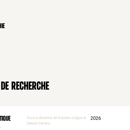
hie
 de recherche
TIQUE
Sous la direction de Graziano Lingua et
2026
Gemma Serrano
e