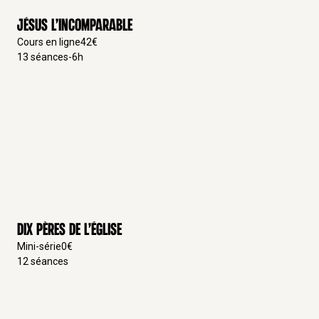
Jésus l’incomparable
Cours en ligne
42
€
13
séances
-
6
h
Dix Pères de l’Église
Mini-série
0
€
12
séances