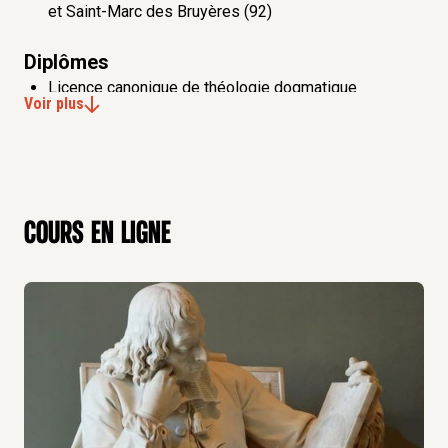
et Saint-Marc des Bruyères (92)
Diplômes
Licence canonique de théologie dogmatique
Voir plus
Docteur en philosophie (ICP / Sorbonne-Université)
Ancien élève de l'ENS-LSH
Bibliographie
Cours en ligne
Publications scientifiques
Livres écrits
Pascal. Foi et conversion
, Paris, PUF, 2013
Une puissance d’affirmation. Essai sur la Philosophie
de Claude Bruaire,
Paris, Hermann, coll. « De Visu »,
2023
Livres dirigés
Personne et communauté. Regards croisés avec
Luigino Bruni, Paris, « Cahier de la NRT », CLD