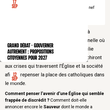
17
Sep
La table-ronde sera suivie d'un cocktail dans la nef
ainsi que d'une séance de dédicaces.
Le Collège des Bernardins vous invite à
assister à cette table-ronde exceptionnelle où
GRAND DÉBAT - Gouverner
CONFÉRENCE
Adrien Candiard, Jean-Luc Marion, Émilie
autrement : propositions
Tardivel et Jean-Baptiste Arnaud réfléchiront
citoyennes pour 2027
aux crises qui traversent l'Église et la société
afin de repenser la place des catholiques dans
12
Sep
le monde.
Comment penser l’avenir d’une Église qui semble
frappée de discrédit ?
Comment doit-elle
annoncer encore le
Sauveur
dont le monde a