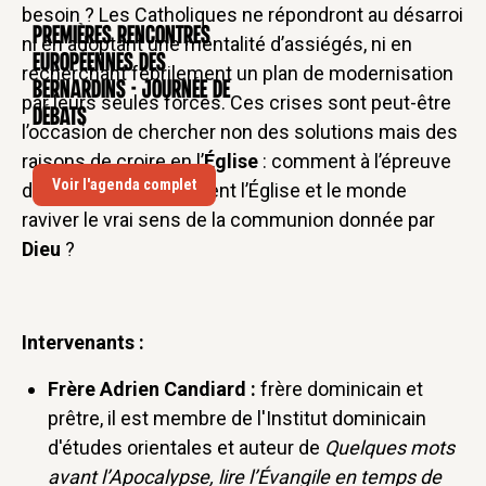
besoin ? Les Catholiques ne répondront au désarroi
Premières rencontres
CONFÉRENCE
ni en adoptant une mentalité d’assiégés, ni en
européennes des
recherchant fébrilement un plan de modernisation
Bernardins - Journée de
par leurs seules forces. Ces crises sont peut-être
débats
l’occasion de chercher non des solutions mais des
raisons de croire en l’
Église
: comment à l’épreuve
Voir l'agenda complet
des crises qui traversent l’Église et le monde
raviver le vrai sens de la communion donnée par
Dieu
?
Intervenants :
Frère Adrien Candiard :
frère dominicain et
prêtre, il est membre de l'Institut dominicain
d'études orientales et auteur de
Quelques mots
avant l’Apocalypse, lire l’Évangile en temps de