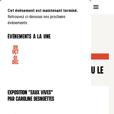
Cet événement est maintenant terminé.
Retrouvez ci-dessous nos prochains
événements :
événements à la une
09
Oct
-
COMPLET
01
CONFÉRENCE
Déc
QUI EST EN CRISE : L’ÉGLISE OU LE
MONDE ?
Mercredi
14
05
.
de
19:30
à
21:00
Exposition "Eaux Vives"
EXPOSITION
Tarif plein : 10€
par Caroline Desnoëttes
Tarif réduit : 5€
Tarif soutien : 25€