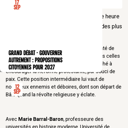
17
Sep
Une Pause-déjeuner pour découvrir une heure
dans l'Histoire ! Découvrez la vie d'un des plus
célèbres auteurs humanistes.
Bien que ses idées humanistes et sa volonté de
GRAND DÉBAT - Gouverner
CONFÉRENCE
changement dans l’Église rejoignent parfois celles
autrement : propositions
de
Martin Luther
,
Érasme
n'a jamais cherché à
citoyennes pour 2027
encourager la Réforme protestante, par souci de
paix. Cette position intermédiaire lui vaut de
nombreux ennemis et déboires, dont son départ de
12
Sep
Bâle quand la révolte religieuse y éclate.
Avec
Marie Barral-Baron
, professeure des
universités en histoire moderne, Université de