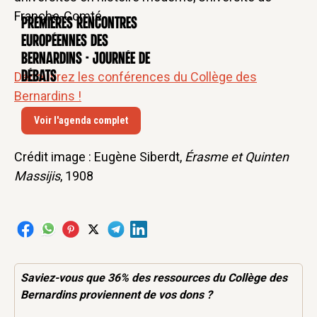
Franche-Comté.
Premières rencontres
CONFÉRENCE
européennes des
Bernardins - Journée de
débats
Découvrez les conférences du Collège des
Bernardins !
Voir l'agenda complet
Crédit image : Eugène Siberdt,
Érasme et Quinten
Massijis
, 1908
Saviez-vous que 36% des
ressources
du Collège des
Bernardins proviennent de vos dons ?