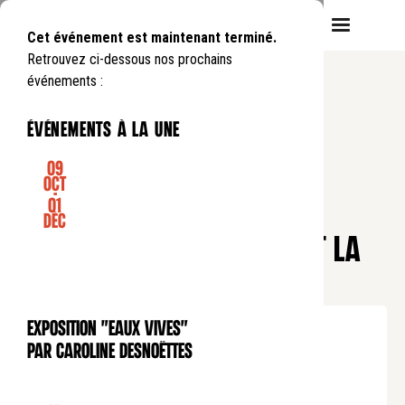
Cet événement est maintenant terminé.
Retrouvez ci-dessous nos prochains
événements :
événements à la une
09
Oct
-
01
CONFÉRENCE
Déc
Pause déjeuner
13 AVRIL 1529 : ÉRASME FUIT LA
RÉFORME
Mardi
20
01
.
de
12:45
à
13:45
Exposition "Eaux Vives"
EXPOSITION
Tarif plein : 10€
par Caroline Desnoëttes
Tarif réduit : 5€
Tarif soutien : 25€