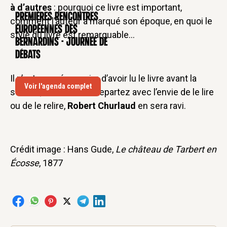
à d’autres
: pourquoi ce livre est important,
Premières rencontres
CONFÉRENCE
comment l’auteur a marqué son époque, en quoi le
européennes des
style du livre est remarquable…
Bernardins - Journée de
débats
Il n’est pas nécessaire d’avoir lu le livre avant la
Voir l'agenda complet
séance, mais si vous repartez avec l’envie de le lire
ou de le relire,
Robert Churlaud
en sera ravi.
Crédit image : Hans Gude,
Le château de Tarbert en
Écosse
, 1877