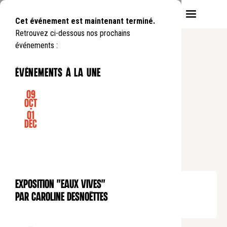
Cet événement est maintenant terminé.
Retrouvez ci-dessous nos prochains
événements :
événements à la une
09
Oct
-
01
CONFÉRENCE
Déc
Pause déjeuner
FLAUBERT : TROIS CONTES -
VOYAGE DANS L'IMAGINAIRE
Lundi
8
12
.
de
12:45
à
13:45
Exposition "Eaux Vives"
EXPOSITION
Tarif plein : 10€
par Caroline Desnoëttes
Tarif réduit : 5€