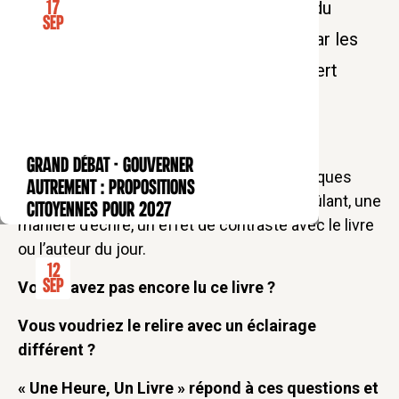
Une pause déjeuner littéraire au cœur du
17
Sep
quartier latin pour se laisser toucher par les
grands textes de l'Humanité avec Robert
Churlaud
GRAND DÉBAT - Gouverner
CONFÉRENCE
À chaque séance, un « coup d’œil » de quelques
autrement : propositions
minutes sur un livre nouveau, un thème brûlant, une
citoyennes pour 2027
manière d’écrire, un effet de contraste avec le livre
ou l’auteur du jour.
12
Sep
Vous n’avez pas encore lu ce livre ?
Vous voudriez le relire avec un éclairage
différent ?
« Une Heure, Un Livre » répond à ces questions et