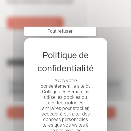
Aucun événement correspondant
Voir tous les événements
Tout refuser
Ouvrages
Avec votre
Pour retrouver tous nos ouvrages, rendez-vous sur la
consentement, le site du
librairie des Bernardins.
Collège des Bernardins
utilise les cookies ou
des technologies
similaires pour stocker,
Voir une sélection d'ouvrages proposés par La Procure
accéder à et traiter des
données personnelles
telles que vos visites à
ce site web, les