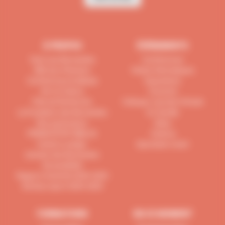
À PROPOS
ÉVÉNEMENTS
Venir aux Bernardins
Conférences
800 ans d'histoire
Visites thématiques
Conférences & débats
Expositions
Art et Culture
Concerts
Pôle de Recherche
Colloque Journée d'étude
La Fondation des Bernardins
En famille
Nos partenaires
Ados
PRIXM-RITRIT-BIBLUS
Cinéma
Institut Lustiger
Spectacle vivant
Librairie des Bernardins
Accessibilité
Rapport d'activité 2024-2025
Activity report 2024-2025
FORMATIONS
EN CE MOMENT