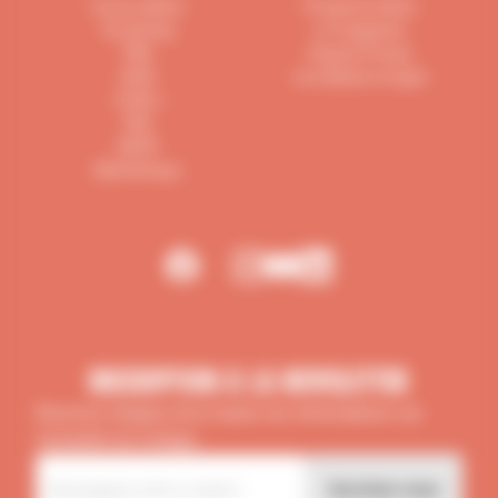
Cours publics
Programmation
ELearning
Le magazine
FND
Espace Presse
ISSR
Les débats en ligne
CCDEJ
FEB
IHEFR
Bibliothèque
inscription à la newsletter
Recevez chaque mois toutes les informations sur
l'actualité du Collège.