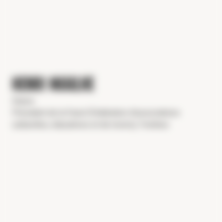
HENRI MIAILHE
Diacre
Président de la Facel (Fédération d’associations
culturelles, éducatives et de loisirs), Yvelines