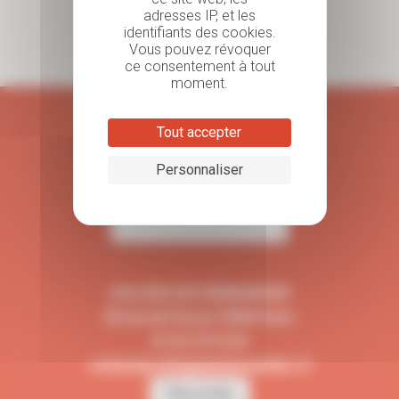
adresses IP, et les
identifiants des cookies.
Vous pouvez révoquer
ce consentement à tout
moment.
Tout accepter
Personnaliser
COLLÈGE DES BERNARDINS
20 rue de Poissy 75005 Paris
01 53 10 74 44
contact@collegedesbernardins.fr
Faire un don