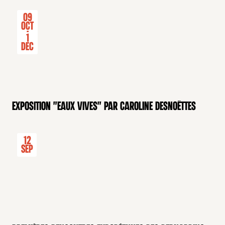
09
Oct
-
1
Dec
Exposition "Eaux Vives" par Caroline Desnoëttes
12
Sep